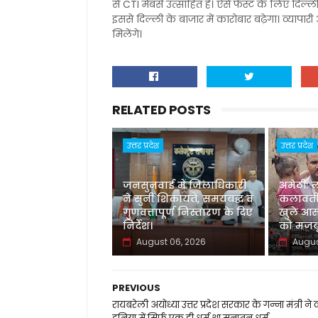
से CTI मेंबर्स उत्साहित हैं। ऐसे फेस्ट के लिए द
इससे दिल्ली के बाजार में कारोबार बढ़ेगा। व्यापार
मिलेंगे।
RELATED POSTS
उत्तर प्रदेश
उत्तर प्रदेश
जनसुनवाई में जिलाधिकारी
अमेठी: 
ने सुनीं शिकायतें, समयबद्ध व
कलावती
गुणवत्तापूर्ण निस्तारण के दिए
खुले आस
निर्देश।
को मजबू
August 06, 2026
Augus
PREVIOUS
रायबरेली अयोध्या उत्तर प्रदेश सरकार के गन्ना मंत्री ने