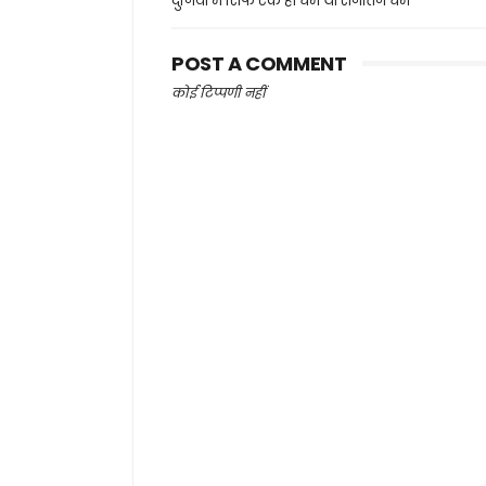
दुनिया में सिर्फ एक ही धर्म था सनातन धर्म
POST A COMMENT
कोई टिप्पणी नहीं