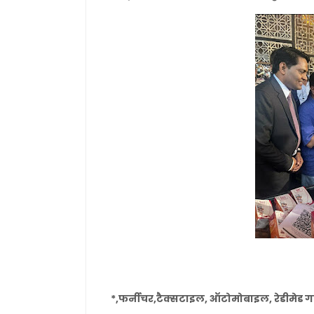
*,फर्नीचर,टैक्सटाइल, ऑटोमोबाइल, रेडीमेड गार