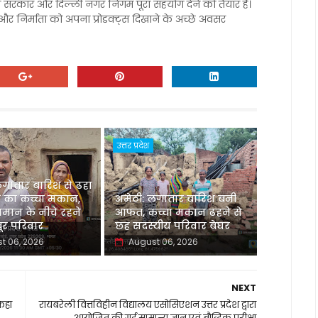
िल्ली सरकार और दिल्ली नगर निगम पूरा सहयोग देने को तैयार है।
ी और निर्माता को अपना प्रोडक्ट्स दिखाने के अच्छे अवसर
उत्तर प्रदेश
लगातार बारिश से ढहा
 का कच्चा मकान,
अमेठी: लगातार बारिश बनी
मान के नीचे रहने
आफत, कच्चा मकान ढहने से
र परिवार
छह सदस्यीय परिवार बेघर
t 06, 2026
August 06, 2026
NEXT
 कहा
रायबरेली वित्तविहीन विद्यालय एसोसिएशन उत्तर प्रदेश द्वारा