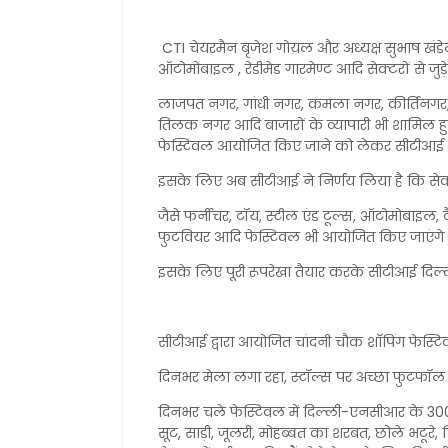
CTI चेयरमैन बृजेश गोयल और अध्यक्ष सुभाष खंडेल
ऑटोमोबाइल , रेडीमेड गारमेण्ट आदि सेक्टरों से जुड़े
लाजपत नगर, गांधी नगर, कमला नगर, कीर्तिनगर, स
तिलक नगर आदि बाजारों के व्यापारी भी शामिल हुए थे
फेस्टिवल आयोजित किए जाने को लेकर सीटीआई से
इसके लिए अब सीटीआई ने निर्णय लिया है कि से
जैसे फर्नीचर, टॉय, स्टील एंड टूल्स, ऑटोमोबाइल, टै
फुटवियर आदि फेस्टिवल भी आयोजित किए जाएंगे 
इसके लिए पूरी रूपरेखा तैयार करके सीटीआई दिल्ली
सीटीआई द्वारा आयोजित चांदनी चौक शाॅपिंग फेस्टिव
दिनभर मेला लगा रहा, स्टॉल्स पर अच्छा फुटफॉल
दिनभर चले फेस्टिवल में दिल्ली-एनसीआर के 3000 स
सूट, साड़ी, जूलरी, मोहब्बत का शरबत, छोले भटूरे