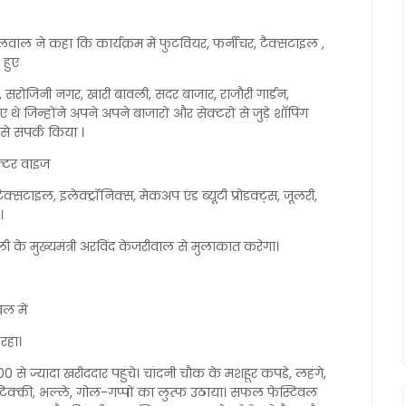
वाल ने कहा कि कार्यक्रम में फुटवियर, फर्नीचर, टैक्सटाइल ,
 हुए
रोजिनी नगर, खारी बावली, सदर बाजार, राजौरी गार्डन,
 जिन्होंने अपने अपने बाजारों और सेक्टरों से जुड़े शाॅपिंग
 संपर्क किया ।
क्टर वाइज
क्सटाइल, इलेक्ट्रॉनिक्स, मेकअप एंड ब्यूटी प्रोडक्ट्स, जूलरी,
।
 के मुख्यमंत्री अरविंद केजरीवाल से मुलाकात करेगा।
ल में
 रहा।
े ज्यादा खरीददार पहुंचे। चांदनी चौक के मशहूर कपड़े, लहंगे,
, टिक्की, भल्ले, गोल-गप्पों का लुत्फ उठाया। सफल फेस्टिवल