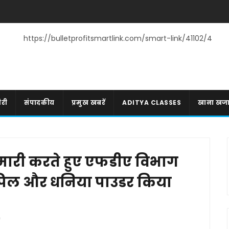
https://bulletprofitsmartlink.com/smart-link/41102/4
री
संपादकीय
प्रमुख खबरें
ADITYA CLASSES
खाना खज
मारी करते हुए एफडीए विभाग
े सेंपिल और धनिया पाउडर किया