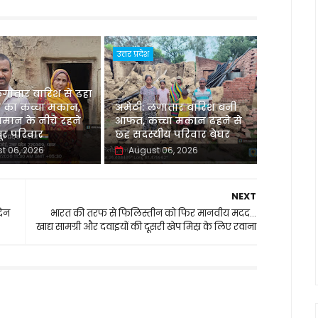
उत्तर प्रदेश
लगातार बारिश से ढहा
 का कच्चा मकान,
अमेठी: लगातार बारिश बनी
मान के नीचे रहने
आफत, कच्चा मकान ढहने से
र परिवार
छह सदस्यीय परिवार बेघर
t 06, 2026
August 06, 2026
NEXT
दिन
भारत की तरफ से फिलिस्तीन को फिर मानवीय मदद...
खाद्य सामग्री और दवाइयों की दूसरी खेप मिस्र के लिए रवाना