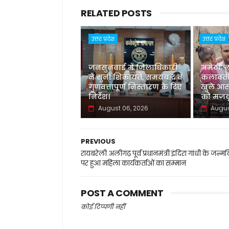
RELATED POSTS
उत्तर प्रदेश
उत्तर प्रदेश
जनसुनवाई में जिलाधिकारी
अमेठी: 
ने सुनीं शिकायतें, समयबद्ध व
कलावती
गुणवत्तापूर्ण निस्तारण के दिए
खुले आस
निर्देश।
को मजबू
August 06, 2026
Augus
PREVIOUS
रायबरेली अलीगढ़ पूर्व प्रधानमंत्री इंदिरा गांधी के जन्म
पर हुआ महिला कार्यकर्ताओं का सम्मान
POST A COMMENT
कोई टिप्पणी नहीं