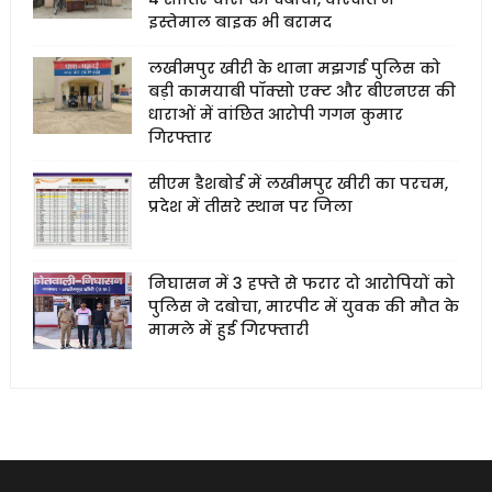
इस्तेमाल बाइक भी बरामद
लखीमपुर खीरी के थाना मझगई पुलिस को
बड़ी कामयाबी पॉक्सो एक्ट और बीएनएस की
धाराओं में वांछित आरोपी गगन कुमार
गिरफ्तार
सीएम डैशबोर्ड में लखीमपुर खीरी का परचम,
प्रदेश में तीसरे स्थान पर जिला
निघासन में 3 हफ्ते से फरार दो आरोपियों को
पुलिस ने दबोचा, मारपीट में युवक की मौत के
मामले में हुई गिरफ्तारी