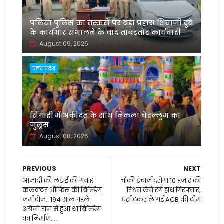
पलिया पुलिस का तस्करों पर बड़ा प्रहार! शिवाजी दुबे
के कार्यभार संभालने के बाद ताबड़तोड़ कार्यवाही
August 09, 2026
उत्तर प्रदेश
सिंगाही में अकीदत के साथ निकला चेहल्लुम का
जुलूस
August 08, 2026
PREVIOUS
NEXT
आज़ादी की लड़ाई की गवाह
चौकी इंचार्ज दरोगा 10 हजार की
कलक्टर ऑफिस की बिल्डिंग
रिश्वत लेते रंगे हाथ गिरफ्तार,
जमींदोज़.. 194 साल पहले
घसीटकर ले गई ACB की टीम
अंग्रेजी राज़ में हुआ था बिल्डिंग
का निर्माण....