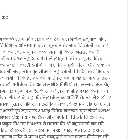
ेंद्र
लकंठेश्वर महादेव सराय लवरिया द्वारा प्राचीन हनुमान मंदिर
ी विशाल शोभायात्रा बड़े ही धूमधाम के साथ निकाली गयी यहां
महाकाली का स्वरूप पूजन किया गया जो कि श्री भूतेश्वर काली
ी नीलकंठेश्वर महादेव बगीची से लालू काली का पूजन किया
प्रदर्शन करती हुयी मेला में शामिल हुयी जिसमें श्री महाकाली
ि एक सौ सत्रह साल पुरानी माता महाकाली की विशाल शोभायात्रा
ाली गयी जो कि हर वर्ष की भांति इस वर्ष भी यह शोभायात्रा सराय
 निकाली गयी।मेला के दौरान सभी अतिथियों का सम्मान समारोह
कीम बाजार हनुमान मंदिर के सामने राज फर्नीशिंग पर किया गया
ंजय गोयल ने कहा कि मेला में मुख्य अतिथि के रूप में अलीगढ़
यक मुक्ता संजीव राजा छर्रा विधायक रवेन्द्रपाल सिंह एमएलसी
ा भारती पूर्व महानगर अध्यक्ष विवेक सारस्वत युवा मोर्चा अध्यक्ष
अभिषेक डोकरा व शहर के सभी जनप्रतिनिधि अतिथि के रूप में
या प्रमुख विशाल देशभक्त ने बताया कि श्री महाकाली संघ की
 लवरिया से काली स्वरूप का पूजन कर प्रारंभ हुआ औऱ विशाल
नुमान मंदिर से प्रारंभ हुयी बारहद्वारी पत्थर बाजार मिरीमल की