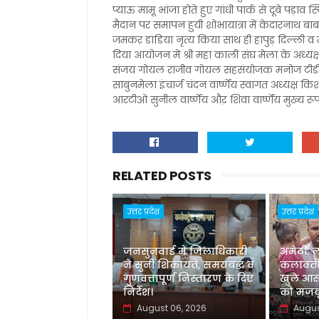
प्याऊ मामू भांजा होते हुए गांधी पार्क से दूबे पड़
मैदान पर समापन हुयी शोभायात्रा में केदारनाथ 
जमकर डांडिया नृत्य किया साथ ही हापुड़ दिल्ली व
दिया आयोजन में श्री महा काली संघ मेला के अध्यक
संजय गोयल राजीव गोयल सहसंयोजक मनोज टीडी संजी
साबुनमेला इंचार्ज चंदन वार्ष्णेय स्वागत अध्यक्ष कि
आरटीओ सुनील वार्ष्णेय औऱ शिवा वार्ष्णेय मुख्य रूप
RELATED POSTS
उत्तर प्रदेश
उत्तर प्रदेश
जनसुनवाई में जिलाधिकारी
अमेठी: 
ने सुनीं शिकायतें, समयबद्ध व
कलावती
गुणवत्तापूर्ण निस्तारण के दिए
खुले आस
निर्देश।
को मजबू
August 06, 2026
Augus