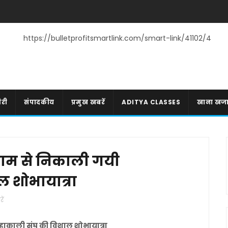
https://bulletprofitsmartlink.com/smart-link/41102/4
री
संपादकीय
प्रमुख खबरें
ADITYA CLASSES
खाना खज
धाम से निकाली गयी
 शोभायात्रा
ें
ाकाली संघ की विशाल शोभायात्रा