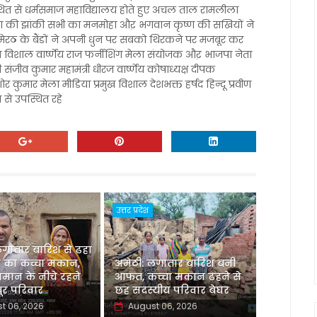
ाव स्थित से धर्मसमाज महाविद्यालय होते हुए अचल ताल रामलीला
बाबा की झांकी सभी का मनमोहा औऱ भगवान कृष्ण की सखियों ने
 मेरठ के बैंडों ने अपनी धुन पर सबको थिरकने पर मजबूर कर
्ष विशाल वार्ष्णेय राज फर्नीशिंग मेला संयोजक औऱ भाजपा नेता
व कुमार महामंत्री धीरज वार्ष्णेय कोषाध्यक्ष दीपक
शोर कुमार मेला मीडिया प्रमुख विशाल देशभक्त हर्षद हिन्दू प्रवीण
 से उपस्थित रहे
उत्तर प्रदेश
लगातार बारिश से ढहा
 का कच्चा मकान,
अमेठी: लगातार बारिश बनी
मान के नीचे रहने
आफत, कच्चा मकान ढहने से
र परिवार
छह सदस्यीय परिवार बेघर
t 06, 2026
August 06, 2026