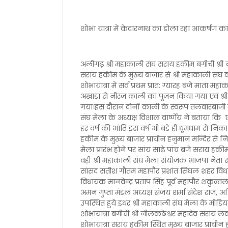
शोभा यात्रा में केदारनाथ का डोला रहा आकर्षण का क
अलीगढ़ श्री महाकाली संघ सराय हकीम बगीची श्री नी
सराय हकीम के मुख्य बाजार से श्री महाकाली संघ क
शोभायात्रा में सर्व प्रथम प्रात: ग्यारह बजे माता 
अखाड़ा से नीरज काली का पूजन किया गया एवं श्र
गया।इस दौरान दोनों काली के स्वरूप तलवारबाजी का 
संघ मेला के अध्यक्ष विशाल वार्ष्णेय ने बताया क
हर वर्ष की भांति इस वर्ष भी बडे ही धूमधाम से निक
हकीम के मुख्य बाजार प्राचीन हनुमान मन्दिर से
मेला प्रारंभ होने पर सांय साढ़े पांच बजे सराय ह
वहीं श्री महाकाली संघ मेला संयोजक भाजपा नेता स
सांसद सतीश गौतम महापौर प्रशांत सिंघल शहर विधा
विधायक मानवेन्द्र प्रताप सिंह पूर्व महापौर शकुन्तल
अमन गुप्ता मंडल अध्यक्ष संजय शर्मा संदेश राज, 
उपस्थित हुये इधर श्री महाकाली संघ मेला के मीडि
शोभायात्रा बगीची श्री नीलकंठेश्वर महादेव सराय
शोभायात्रा सराय हकीम स्थित मुख्य बाजार प्राचीन ह