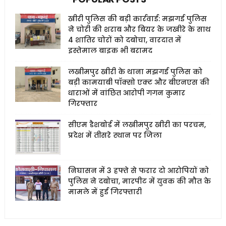
खीरी पुलिस की बड़ी कार्रवाई: मझगई पुलिस
ने चोरी की शराब और बियर के जखीरे के साथ
4 शातिर चोरों को दबोचा, वारदात में
इस्तेमाल बाइक भी बरामद
लखीमपुर खीरी के थाना मझगई पुलिस को
बड़ी कामयाबी पॉक्सो एक्ट और बीएनएस की
धाराओं में वांछित आरोपी गगन कुमार
गिरफ्तार
सीएम डैशबोर्ड में लखीमपुर खीरी का परचम,
प्रदेश में तीसरे स्थान पर जिला
निघासन में 3 हफ्ते से फरार दो आरोपियों को
पुलिस ने दबोचा, मारपीट में युवक की मौत के
मामले में हुई गिरफ्तारी