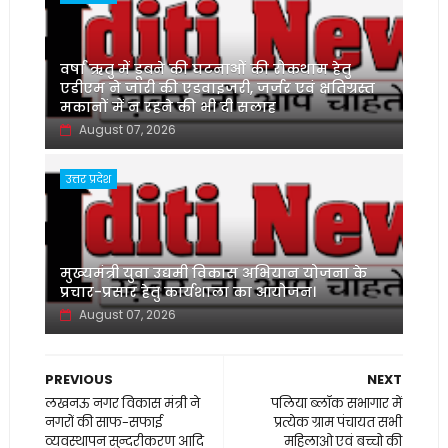
वर्षा ऋतु में डूबने की घटनाओं की रोकथाम हेतु
एडीएम ने जारी की एडवाइजरी, जर्जर एवं क्षतिग्रस्त
मकानों में न रहने की भी दी सलाह
August 07, 2026
उत्तर प्रदेश
मुख्यमंत्री युवा उद्यमी विकास अभियान योजना के
प्रचार-प्रसार हेतु कार्यशाला का आयोजन।
August 07, 2026
PREVIOUS
NEXT
लखनऊ नगर विकास मंत्री ने
पलिया ब्लॉक सभागार में
नगरों की साफ-सफाई
प्रत्येक ग्राम पंचायत सभी
व्यवस्थापन सुन्दरीकरण आदि
महिलाओ एवं बच्चो की