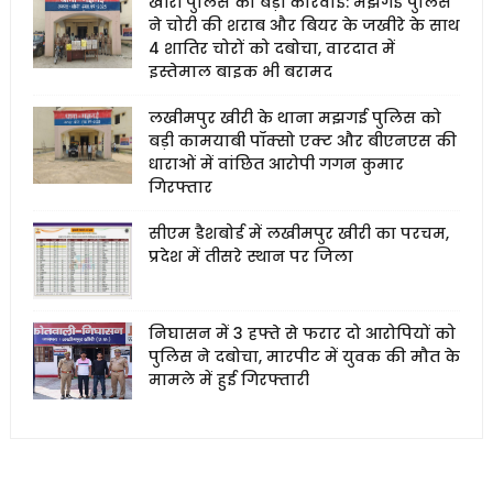
खीरी पुलिस की बड़ी कार्रवाई: मझगई पुलिस
ने चोरी की शराब और बियर के जखीरे के साथ
4 शातिर चोरों को दबोचा, वारदात में
इस्तेमाल बाइक भी बरामद
लखीमपुर खीरी के थाना मझगई पुलिस को
बड़ी कामयाबी पॉक्सो एक्ट और बीएनएस की
धाराओं में वांछित आरोपी गगन कुमार
गिरफ्तार
सीएम डैशबोर्ड में लखीमपुर खीरी का परचम,
प्रदेश में तीसरे स्थान पर जिला
निघासन में 3 हफ्ते से फरार दो आरोपियों को
पुलिस ने दबोचा, मारपीट में युवक की मौत के
मामले में हुई गिरफ्तारी