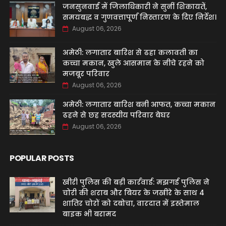
जनसुनवाई में जिलाधिकारी ने सुनीं शिकायतें,
समयबद्ध व गुणवत्तापूर्ण निस्तारण के दिए निर्देश।
August 06, 2026
अमेठी: लगातार बारिश से ढहा कलावती का
कच्चा मकान, खुले आसमान के नीचे रहने को
मजबूर परिवार
August 06, 2026
अमेठी: लगातार बारिश बनी आफत, कच्चा मकान
ढहने से छह सदस्यीय परिवार बेघर
August 06, 2026
POPULAR POSTS
खीरी पुलिस की बड़ी कार्रवाई: मझगई पुलिस ने
चोरी की शराब और बियर के जखीरे के साथ 4
शातिर चोरों को दबोचा, वारदात में इस्तेमाल
बाइक भी बरामद