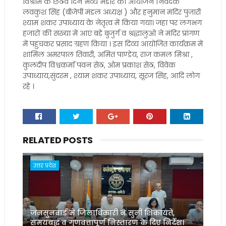
विश्राम के छठवें दिन भव्य भंडारे का आयोजन निवेदक
लवकुश सिंह (बीजेपी मंडल अध्यक्ष ) और हनुमान मंदिर पुजारी
श्याम शंकर उपाध्याय के नेतृत्व में किया गया। जहा पर लगभग
हजारों की संख्या में आए बड़े बुजुर्ग व श्रद्धालुओ ने मंदिर प्रांगण
में पहुंचकर प्रसाद ग्रहण किया । इस दिव्य आयोजित कार्यक्रम में
शामिल अमरपाल तिवारी, अमित पाण्डेय, राज कमल मिश्रा ,
कुलदीप विश्वकर्मा पवन सेठ, ओम प्रकाश सेठ, विवेक
उपाध्याय,सुंदरम , श्याम शंकर उपाध्याय, सूरज सिंह, आदि लोग
रहे ।
RELATED POSTS
उत्तर प्रदेश
जनसुनवाई में जिलाधिकारी ने सुनीं शिकायतें,
समयबद्ध व गुणवत्तापूर्ण निस्तारण के दिए निर्देश।