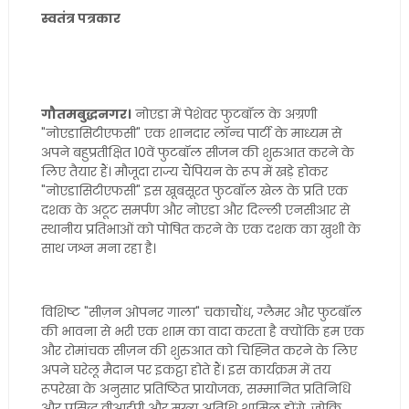
स्वतंत्र पत्रकार
गौतमबुद्धनगर।
नोएडा में पेशेवर फुटबॉल के अग्रणी
"नोएडासिटीएफसी" एक शानदार लॉन्च पार्टी के माध्यम से
अपने बहुप्रतीक्षित 10वें फुटबॉल सीजन की शुरुआत करने के
लिए तैयार हैं। मौजूदा राज्य चैंपियन के रूप में खड़े होकर
"नोएडासिटीएफसी" इस खूबसूरत फुटबॉल खेल के प्रति एक
दशक के अटूट समर्पण और नोएडा और दिल्ली एनसीआर से
स्थानीय प्रतिभाओं को पोषित करने के एक दशक का खुशी के
साथ जश्न मना रहा है।
विशिष्ट "सीज़न ओपनर गाला" चकाचौंध, ग्लैमर और फुटबॉल
की भावना से भरी एक शाम का वादा करता है क्योंकि हम एक
और रोमांचक सीज़न की शुरुआत को चिह्नित करने के लिए
अपने घरेलू मैदान पर इकट्ठा होते हैं। इस कार्यक्रम में तय
रूपरेखा के अनुसार प्रतिष्ठित प्रायोजक, सम्मानित प्रतिनिधि
और प्रसिद्ध वीआईपी और मुख्य अतिथि शामिल होंगे, जोकि