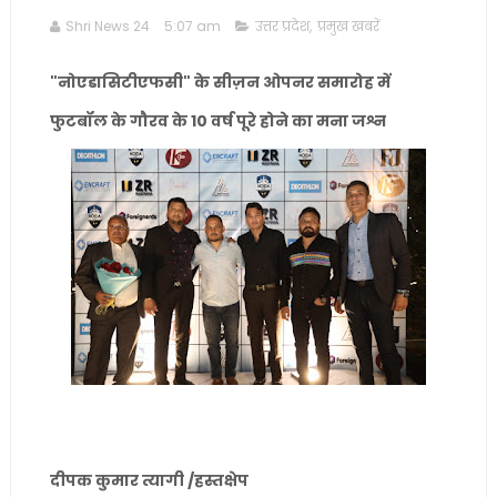
Shri News 24
5:07 am
उत्तर प्रदेश
,
प्रमुख खबरें
"नोएडासिटीएफसी" के सीज़न ओपनर समारोह में
फुटबॉल के गौरव के 10 वर्ष पूरे होने का मना जश्न
दीपक कुमार त्यागी /हस्तक्षेप