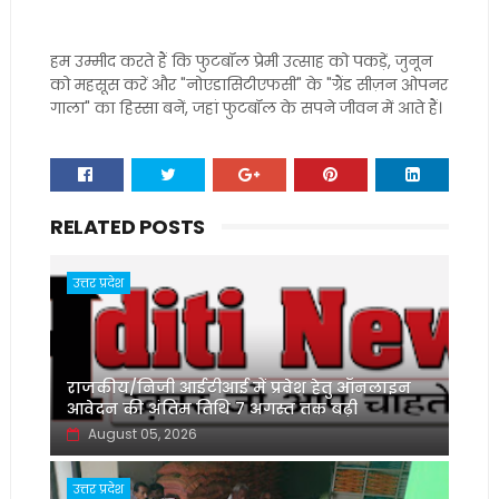
हम उम्मीद करते हैं कि फुटबॉल प्रेमी उत्साह को पकड़ें, जुनून
को महसूस करें और "नोएडासिटीएफसी" के "ग्रैंड सीज़न ओपनर
गाला" का हिस्सा बनें, जहां फुटबॉल के सपने जीवन में आते हैं।
RELATED POSTS
उत्तर प्रदेश
राजकीय/निजी आईटीआई में प्रवेश हेतु ऑनलाइन
आवेदन की अंतिम तिथि 7 अगस्त तक बढ़ी
August 05, 2026
उत्तर प्रदेश