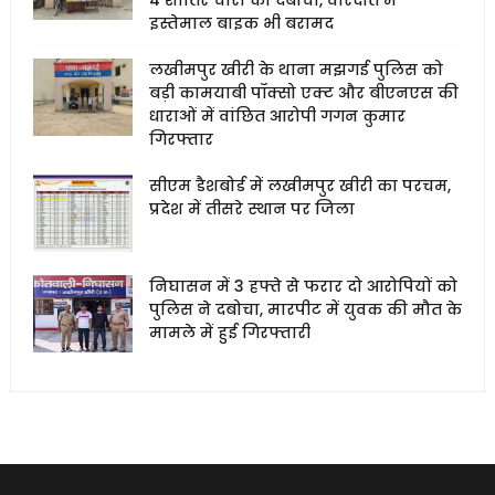
4 शातिर चोरों को दबोचा, वारदात में
इस्तेमाल बाइक भी बरामद
लखीमपुर खीरी के थाना मझगई पुलिस को
बड़ी कामयाबी पॉक्सो एक्ट और बीएनएस की
धाराओं में वांछित आरोपी गगन कुमार
गिरफ्तार
सीएम डैशबोर्ड में लखीमपुर खीरी का परचम,
प्रदेश में तीसरे स्थान पर जिला
निघासन में 3 हफ्ते से फरार दो आरोपियों को
पुलिस ने दबोचा, मारपीट में युवक की मौत के
मामले में हुई गिरफ्तारी