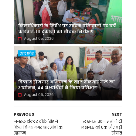
जिलाधिकारी के निर्देश पर उर्वरक प्रतिष्ठानों पर बड़ी
कार्रवाई, 111 दुकानों का औचक निरीक्षण
August 05, 2026
उत्तर प्रदेश
दिव्यांग रोजगार अभियान के तहत रोजगार मेले का
आयोजन, 44 अभ्यर्थियों ने किया प्रतिभाग
August 05, 2026
PREVIOUS
NEXT
जनरल डॉक्टर वीके सिंह ने
लखनऊ प्रधानमंत्री ने दी
किया विजय नगर आरओबी का
लखनऊ को एक और बड़ी
उद्घाटन
सौगात