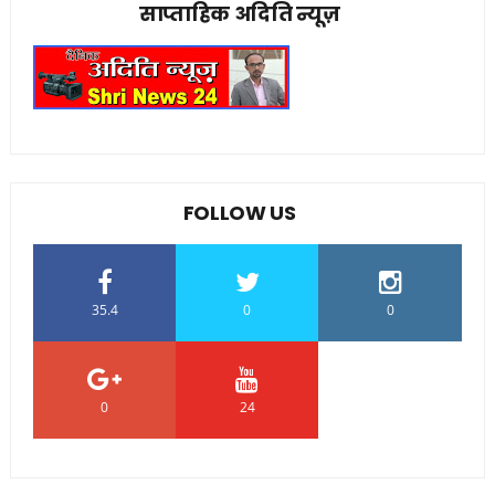
साप्ताहिक अदिति न्यूज़
FOLLOW US
35.4
0
0
0
24
0