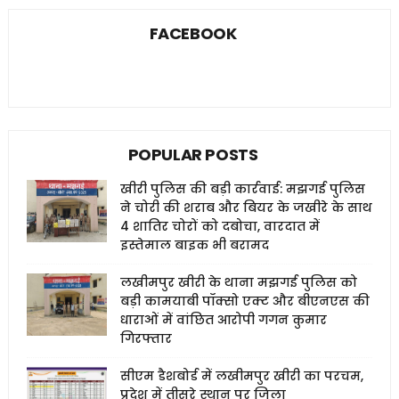
FACEBOOK
POPULAR POSTS
खीरी पुलिस की बड़ी कार्रवाई: मझगई पुलिस
ने चोरी की शराब और बियर के जखीरे के साथ
4 शातिर चोरों को दबोचा, वारदात में
इस्तेमाल बाइक भी बरामद
लखीमपुर खीरी के थाना मझगई पुलिस को
बड़ी कामयाबी पॉक्सो एक्ट और बीएनएस की
धाराओं में वांछित आरोपी गगन कुमार
गिरफ्तार
सीएम डैशबोर्ड में लखीमपुर खीरी का परचम,
प्रदेश में तीसरे स्थान पर जिला