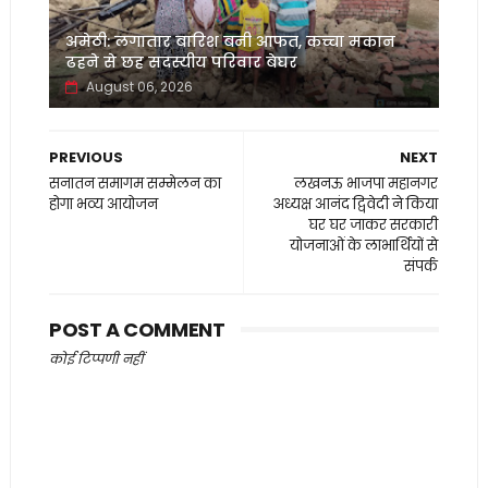
अमेठी: लगातार बारिश बनी आफत, कच्चा मकान
ढहने से छह सदस्यीय परिवार बेघर
August 06, 2026
PREVIOUS
NEXT
सनातन समागम सम्मेलन का
लखनऊ भाजपा महानगर
होगा भव्य आयोजन
अध्यक्ष आनंद द्विवेदी ने किया
घर घर जाकर सरकारी
योजनाओं के लाभार्थियों से
संपर्क
POST A COMMENT
कोई टिप्पणी नहीं