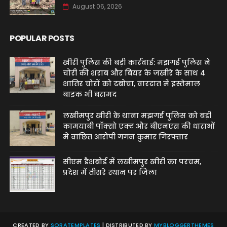
August 06, 2026
POPULAR POSTS
खीरी पुलिस की बड़ी कार्रवाई: मझगई पुलिस ने
चोरी की शराब और बियर के जखीरे के साथ 4
शातिर चोरों को दबोचा, वारदात में इस्तेमाल
बाइक भी बरामद
लखीमपुर खीरी के थाना मझगई पुलिस को बड़ी
कामयाबी पॉक्सो एक्ट और बीएनएस की धाराओं
में वांछित आरोपी गगन कुमार गिरफ्तार
सीएम डैशबोर्ड में लखीमपुर खीरी का परचम,
प्रदेश में तीसरे स्थान पर जिला
CREATED BY
SORATEMPLATES
| DISTRIBUTED BY
MYBLOGGERTHEMES