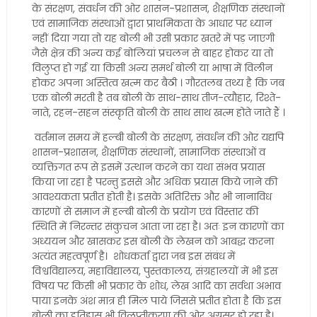
के संरक्षण, संवर्धन की ओर शासन-प्रशासन, शैक्षणिक संस्थानों
एवं सामाजिक संस्थाओं द्वारा प्राथमिकता के आधार पर ध्यान
नहीं दिया गया तो यह बोली भी उसी प्रकार खतरे में पड़ जाएगी
जैसे क्षेत्र की अन्य कई बोलियां प्रचलन से बाहर होकर या तो
विलुप्त हो गई या किसी अन्य समर्थ बोली या भाषा में विलीन
होकर अपना अस्तित्व खत्म कर बैठी । गौरतलब तथ्य है कि जब
एक बोली मरती है तब बोली के साथ-साथ तीज-त्यौहार, रिश्ते-
नाते, रहन-सहन संस्कृति बोली के साथ साथ खत्म होते जाते हैं ।
वर्तमान समय में हल्बी बोली के संरक्षण, संवर्धन की ओर यद्यपि
शासन-प्रशासन, शैक्षणिक संस्थानों, सामाजिक संस्थाओं व
व्यक्तिगत रूप से इसमें उत्थान करने का यथा संभव प्रयास
किया जा रहा है परन्तु इससे और अधिक प्रयास किये जाने की
आवश्यकता प्रतीत होती है। इसके अतिरिक्त और भी नानाविध
कारणों से समाज में हल्बी बोली के प्रयोग एवं विस्तार की
स्थिति में निरन्तर संकुचन आता जा रहा है। अतः इन कारणों का
अध्ययन और खासकर इस बोली के लेखन को आबद्ध करना
अत्यंत महत्वपूर्ण है। शोधकर्ता द्वारा जब इस संबंध में
विश्वविद्यालय, महाविद्यालय, पुस्तकालय, संग्रहालयों में भी इस
विषय पर किसी भी प्रकार के शोध, लेख आदि का सर्वथा अभाव
पाया इनके अंश मात्र ही मिल पाये जिससे प्रतीत होता है कि इस
बोली का इतिहास भी विलुप्तीकरण की ओर अग्रसर हो रहा है।