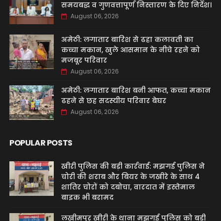
समयबद्ध व गुणवत्तापूर्ण निस्तारण के दिए निर्देश।
August 06, 2026
अमेठी: लगातार बारिश से ढहा कलावती का
कच्चा मकान, खुले आसमान के नीचे रहने को
मजबूर परिवार
August 06, 2026
अमेठी: लगातार बारिश बनी आफत, कच्चा मकान
ढहने से छह सदस्यीय परिवार बेघर
August 06, 2026
POPULAR POSTS
खीरी पुलिस की बड़ी कार्रवाई: मझगई पुलिस ने
चोरी की शराब और बियर के जखीरे के साथ 4
शातिर चोरों को दबोचा, वारदात में इस्तेमाल
बाइक भी बरामद
लखीमपुर खीरी के थाना मझगई पुलिस को बड़ी