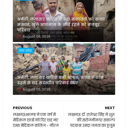
अमेठी: लगातार बारिश से ढहा कलावती का कच्चा
मकान, खुले आसमान के नीचे रहने को मजबूर
परिवार
August 06, 2026
उत्तर प्रदेश
अमेठी: लगातार बारिश बनी आफत, कच्चा मकान
ढहने से छह सदस्यीय परिवार बेघर
August 06, 2026
PREVIOUS
NEXT
लखनऊभाजपा ने एक वर्ष में
लखनऊ डॉ. राजेश्वर सिंह ने शुरू
मेडिकल छात्रों को दिए छह नए
की सरोजनीनगर संकल्प
एम्स मेडिकल कॉलेज - नीरज
पदयात्रा उमड़ा जनता का हुजूम