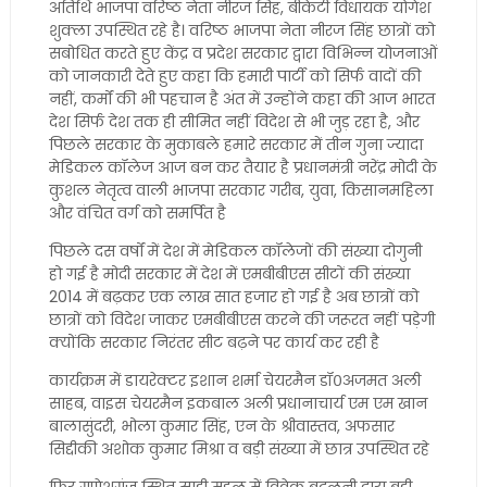
अतिथि भाजपा वरिष्ठ नेता नीरज सिंह, बीकेटी विधायक योगेश
शुक्ला उपस्थित रहे है। वरिष्ठ भाजपा नेता नीरज सिंह छात्रों को
सबोधित करते हुए केंद्र व प्रदेश सरकार द्वारा विभिन्न योजनाओं
को जानकारी देते हुए कहा कि हमारी पार्टी को सिर्फ वादों की
नहीं, कर्मों की भी पहचान है अंत में उन्होंने कहा की आज भारत
देश सिर्फ देश तक ही सीमित नहीं विदेश से भी जुड़ रहा है, और
पिछले सरकार के मुकाबले हमारे सरकार में तीन गुना ज्यादा
मेडिकल कॉलेज आज बन कर तैयार है प्रधानमंत्री नरेंद्र मोदी के
कुशल नेतृत्व वाली भाजपा सरकार गरीब, युवा, किसानमहिला
और वंचित वर्ग को समर्पित है
पिछले दस वर्षों में देश में मेडिकल कॉलेजों की संख्या दोगुनी
हो गई है मोदी सरकार में देश में एमबीबीएस सीटों की संख्या
2014 में बढ़कर एक लाख सात हजार हो गई है अब छात्रों को
छात्रों को विदेश जाकर एमबीबीएस करने की जरूरत नहीं पड़ेगी
क्योंकि सरकार निरंतर सीट बढ़ने पर कार्य कर रही है
कार्यक्रम में डायरेक्टर इशान शर्मा चेयरमैन डॉ०अजमत अली
साहब, वाइस चेयरमैन इकबाल अली प्रधानाचार्य एम एम खान
बालासुंदरी, भोला कुमार सिंह, एन के श्रीवास्तव, अफसार
सिद्दीकी अशोक कुमार मिश्रा व बड़ी संख्या में छात्र उपस्थित रहे