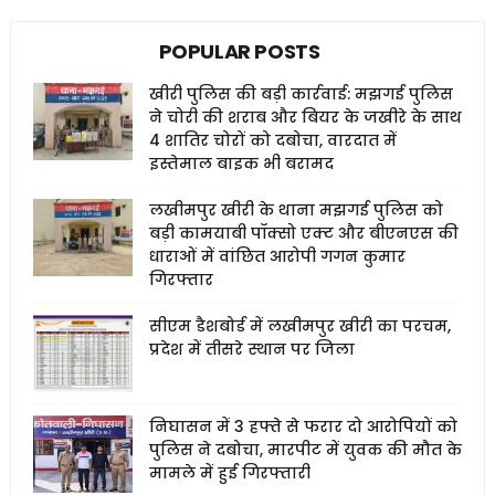
POPULAR POSTS
खीरी पुलिस की बड़ी कार्रवाई: मझगई पुलिस
ने चोरी की शराब और बियर के जखीरे के साथ
4 शातिर चोरों को दबोचा, वारदात में
इस्तेमाल बाइक भी बरामद
लखीमपुर खीरी के थाना मझगई पुलिस को
बड़ी कामयाबी पॉक्सो एक्ट और बीएनएस की
धाराओं में वांछित आरोपी गगन कुमार
गिरफ्तार
सीएम डैशबोर्ड में लखीमपुर खीरी का परचम,
प्रदेश में तीसरे स्थान पर जिला
निघासन में 3 हफ्ते से फरार दो आरोपियों को
पुलिस ने दबोचा, मारपीट में युवक की मौत के
मामले में हुई गिरफ्तारी