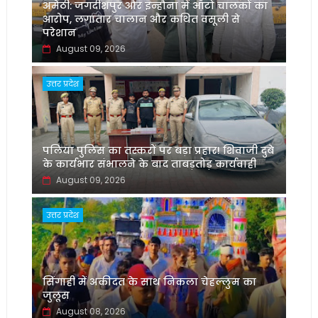
अमेठी: जगदीशपुर और इन्हौना में ऑटो चालकों का
आरोप, लगातार चालान और कथित वसूली से
परेशान
August 09, 2026
उत्तर प्रदेश
पलिया पुलिस का तस्करों पर बड़ा प्रहार! शिवाजी दुबे
के कार्यभार संभालने के बाद ताबड़तोड़ कार्यवाही
August 09, 2026
उत्तर प्रदेश
सिंगाही में अकीदत के साथ निकला चेहल्लुम का
जुलूस
August 08, 2026