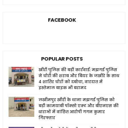
FACEBOOK
POPULAR POSTS
खीरी पुलिस की बड़ी कार्रवाई: मझगई पुलिस
ने चोरी की शराब और बियर के जखीरे के साथ
4 शातिर चोरों को दबोचा, वारदात में
इस्तेमाल बाइक भी बरामद
लखीमपुर खीरी के थाना मझगई पुलिस को
बड़ी कामयाबी पॉक्सो एक्ट और बीएनएस की
धाराओं में वांछित आरोपी गगन कुमार
गिरफ्तार