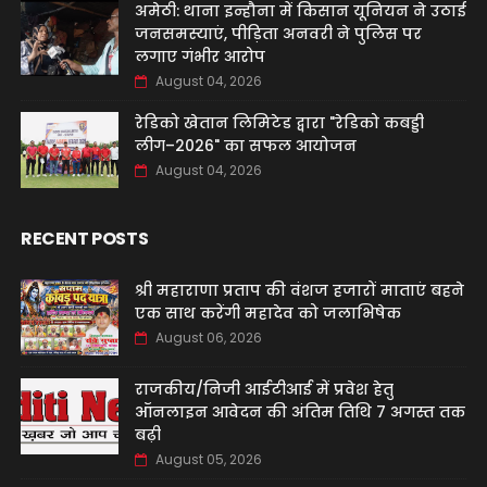
अमेठी: थाना इन्हौना में किसान यूनियन ने उठाई
जनसमस्याएं, पीड़िता अनवरी ने पुलिस पर
लगाए गंभीर आरोप
August 04, 2026
रेडिको खेतान लिमिटेड द्वारा "रेडिको कबड्डी
लीग–2026" का सफल आयोजन
August 04, 2026
RECENT POSTS
श्री महाराणा प्रताप की वंशज हजारों माताएं बहने
एक साथ करेंगी महादेव को जलाभिषेक
August 06, 2026
राजकीय/निजी आईटीआई में प्रवेश हेतु
ऑनलाइन आवेदन की अंतिम तिथि 7 अगस्त तक
बढ़ी
August 05, 2026