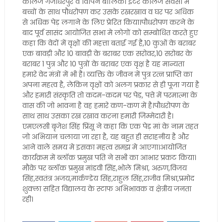
कालेज गजाधरपुर व विपिन बालिका इंटर कालेज सवंसा में
बच्चों के साथ पौधरोपण कर उसके रखरखाव व घर पर अधिक
से अधिक पेड़ लगाने के लिए प्रेरित किया।पौधरोपण करने के
बाद पूर्व सासंद आयोजित सभा मे लोगों को सम्बोधित करते हुए
कहा कि वेदों में वृक्षों की महत्ता बताई गई है,10 कुओं के बराबर
एक बावड़ी और 10 बावड़ी के बराबर एक सरोवर,10 सरोबर के
बराबर 1 पुत्र और 10 पुत्रों के बराबर एक वृक्ष है यह मान्यता
हमारे वेद मंत्रों में भी है। व्यक्ति के जीवन में पुत्र रत्न प्राप्ति का
अपना महत्व है, लेकिन वृक्षों को अलग प्रकार से ही पूजा गया है
और हमारी संस्कृति तो कदम-कदम पर पेड़, पत्ते में परमात्मा के
वास की जो भावना है वह हमारे कण-कण में है।पौधरोपण के
साथ साथ उसका रख रखाव करना हमारी जिम्मेदारी है।
एमएलसी बृजेश सिंह प्रिंसू ने कहा कि एक पेड़ मां के नाम तहत
जो अभियान चलाया जा रहा है, यह बहुत ही सराहनीय है और
आने वाले समय मे इसका महत्व समझ मे आएगा।आयोजित
कार्यक्रम में ब्लॉक प्रमुख पति ने सभी का आभार प्रकट किया।
मौके पर ब्लॉक प्रमुख मांडवी सिंह,भोले मिश्रा, अरुण,विजय
सिंह,स्वतंत्र अजय,मार्कण्डेय सिंह,राहुल सिंह,राजीव मिश्रा,प्रमोद
शुक्ला सहित विद्यालय के स्टाफ अभिभावक व क्षेत्रीय जनता
रही।