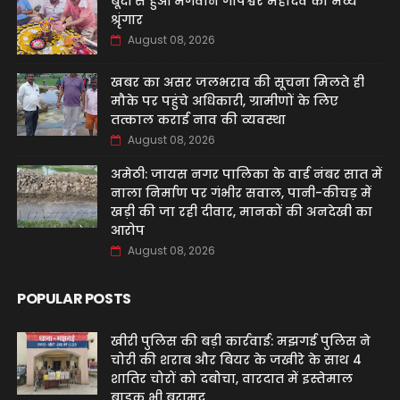
बूंदी से हुआ भगवान गोपेश्वर महादेव का भव्य
श्रृंगार
August 08, 2026
खबर का असर जलभराव की सूचना मिलते ही
मौके पर पहुंचे अधिकारी, ग्रामीणों के लिए
तत्काल कराई नाव की व्यवस्था
August 08, 2026
अमेठी: जायस नगर पालिका के वार्ड नंबर सात में
नाला निर्माण पर गंभीर सवाल, पानी-कीचड़ में
खड़ी की जा रही दीवार, मानकों की अनदेखी का
आरोप
August 08, 2026
POPULAR POSTS
खीरी पुलिस की बड़ी कार्रवाई: मझगई पुलिस ने
चोरी की शराब और बियर के जखीरे के साथ 4
शातिर चोरों को दबोचा, वारदात में इस्तेमाल
बाइक भी बरामद