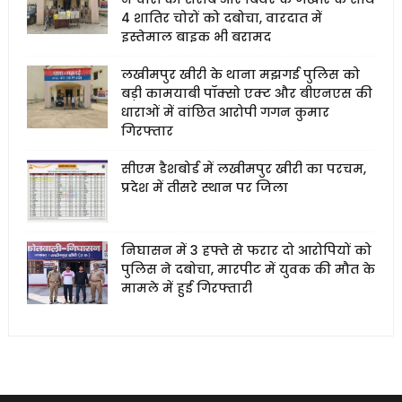
4 शातिर चोरों को दबोचा, वारदात में
इस्तेमाल बाइक भी बरामद
लखीमपुर खीरी के थाना मझगई पुलिस को
बड़ी कामयाबी पॉक्सो एक्ट और बीएनएस की
धाराओं में वांछित आरोपी गगन कुमार
गिरफ्तार
सीएम डैशबोर्ड में लखीमपुर खीरी का परचम,
प्रदेश में तीसरे स्थान पर जिला
निघासन में 3 हफ्ते से फरार दो आरोपियों को
पुलिस ने दबोचा, मारपीट में युवक की मौत के
मामले में हुई गिरफ्तारी