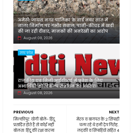
अमेठी: जायस नगर पालिका के वार्ड नंबर सात में
नाला निर्माण पर गंभीर सवाल, पानी-कीचड़ में खड़ी
की जा रही दीवार, मानकों की अनदेखी का आरोप
August 08, 2026
उत्तर प्रदेश
‌राजकीय एवं निजी आईटीआई में प्रवेश के लिए
अभ्यर्थियों को विकल्प संशोधन का अवसर।
August 08, 2026
PREVIOUS
NEXT
मिल्कीपुर: योगी बोले- हिंदू
मेरठ व बागपत के 2 सिपाही
प्रताड़ित होते हैं तो कोई नहीं
चला रहे थे हनी ट्रेप गिरोह..
बोलताः हिंदू की रक्षा करना
लड़की व सिपाहियों सहित 4