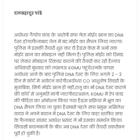
दलबहादुर पांडे
अयोध्या गैंगरेप कांड के आरोपी सपा नेता मोईद खान का DNA
टेस्ट होगा।फैजाबाद जेल में बंद मोईद का सैंपल लिया जाएगा।
पुलिस ने इसकी तैयारी शुरू कर दी है।इस केस में अभी तक
मोईद खान का मोबाइल नहीं मिला है। पुलिस मोईद को रिमांड
पर लेकर मोबाइल रिकवर कराने की तैयारी कर रही है।जांच
अधिकारी बुधवार को लखनऊ KGMU पहुंचे।उनके वापस
अयोध्या आने के बाद पुलिस DNA टेस्ट के लिए अगले 2 - 3
दिन में कोर्ट में आवेदन करेगी।अयोध्या CO आशुतोष तिवारी के
मुताबिक, सिर्फ मोईद खान ही नहीं,राजू का भी DNA टेस्ट कराने
की कोर्ट से अनुमति मांगी जाएगी।दरअसल, KGMU में रेप कांड
की पीड़िता का ऑबोशन किया गया है।इस प्रक्रिया में भ्रूण का
DNA सैंपल लिया जा चुका है।सबसे पहले सपा प्रमुख अखिलेश
यादव ने अपने बयान में DNA टेस्ट के लिए कहा था।फिर सपा
के फैजाबाद सांसद अवधेश प्रसाद ने भी इसका समर्थन किया।
सियासी बयानबाजी के बीच अब DNA टेस्ट की तैयारी तकरीबन
पूरी हो चुकी है।