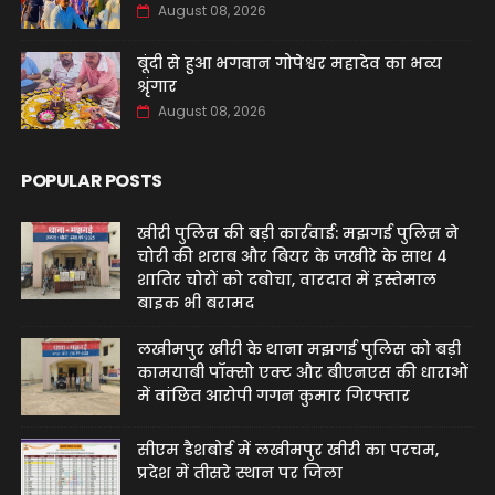
August 08, 2026
बूंदी से हुआ भगवान गोपेश्वर महादेव का भव्य
श्रृंगार
August 08, 2026
POPULAR POSTS
खीरी पुलिस की बड़ी कार्रवाई: मझगई पुलिस ने
चोरी की शराब और बियर के जखीरे के साथ 4
शातिर चोरों को दबोचा, वारदात में इस्तेमाल
बाइक भी बरामद
लखीमपुर खीरी के थाना मझगई पुलिस को बड़ी
कामयाबी पॉक्सो एक्ट और बीएनएस की धाराओं
में वांछित आरोपी गगन कुमार गिरफ्तार
सीएम डैशबोर्ड में लखीमपुर खीरी का परचम,
प्रदेश में तीसरे स्थान पर जिला