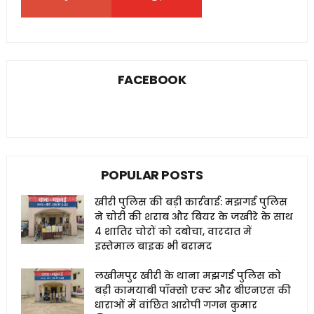
FACEBOOK
POPULAR POSTS
खीरी पुलिस की बड़ी कार्रवाई: मझगई पुलिस
ने चोरी की शराब और बियर के जखीरे के साथ
4 शातिर चोरों को दबोचा, वारदात में
इस्तेमाल बाइक भी बरामद
लखीमपुर खीरी के थाना मझगई पुलिस को
बड़ी कामयाबी पॉक्सो एक्ट और बीएनएस की
धाराओं में वांछित आरोपी गगन कुमार