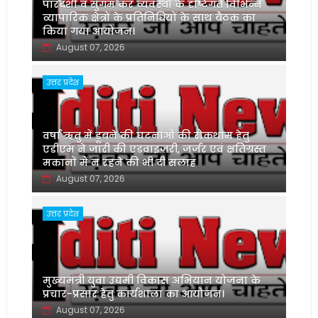
पारदर्शी व सुगम कर व्यवस्था के दृष्टिगत विभिन्न
व्यापारिक क्षेत्रों के प्रतिनिधियों के साथ बैठक का
किया गया आयोजन।
August 07, 2026
उत्तर प्रदेश
वर्षा ऋतु में डूबने की घटनाओं की रोकथाम हेतु
एडीएम ने जारी की एडवाइजरी, जर्जर एवं क्षतिग्रस्त
मकानों में न रहने की भी दी सलाह
August 07, 2026
उत्तर प्रदेश
मुख्यमंत्री युवा उद्यमी विकास अभियान योजना के
प्रचार-प्रसार हेतु कार्यशाला का आयोजन।
August 07, 2026