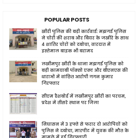
POPULAR POSTS
खीरी पुलिस की बड़ी कार्रवाई: मझगई पुलिस
ने चोरी की शराब और बियर के जखीरे के साथ
4 शातिर चोरों को दबोचा, वारदात में
इस्तेमाल बाइक भी बरामद
लखीमपुर खीरी के थाना मझगई पुलिस को
बड़ी कामयाबी पॉक्सो एक्ट और बीएनएस की
धाराओं में वांछित आरोपी गगन कुमार
गिरफ्तार
सीएम डैशबोर्ड में लखीमपुर खीरी का परचम,
प्रदेश में तीसरे स्थान पर जिला
निघासन में 3 हफ्ते से फरार दो आरोपियों को
पुलिस ने दबोचा, मारपीट में युवक की मौत के
मामले में हुई गिरफ्तारी