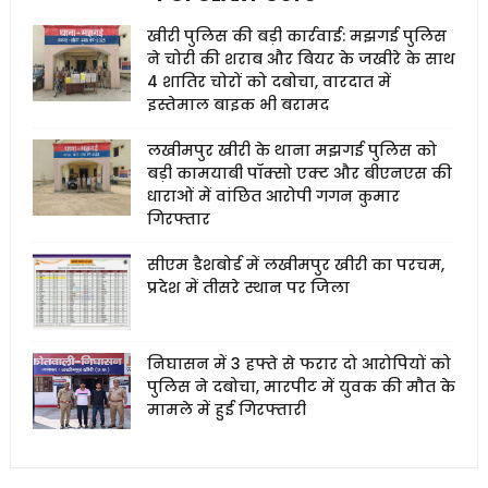
खीरी पुलिस की बड़ी कार्रवाई: मझगई पुलिस
ने चोरी की शराब और बियर के जखीरे के साथ
4 शातिर चोरों को दबोचा, वारदात में
इस्तेमाल बाइक भी बरामद
लखीमपुर खीरी के थाना मझगई पुलिस को
बड़ी कामयाबी पॉक्सो एक्ट और बीएनएस की
धाराओं में वांछित आरोपी गगन कुमार
गिरफ्तार
सीएम डैशबोर्ड में लखीमपुर खीरी का परचम,
प्रदेश में तीसरे स्थान पर जिला
निघासन में 3 हफ्ते से फरार दो आरोपियों को
पुलिस ने दबोचा, मारपीट में युवक की मौत के
मामले में हुई गिरफ्तारी