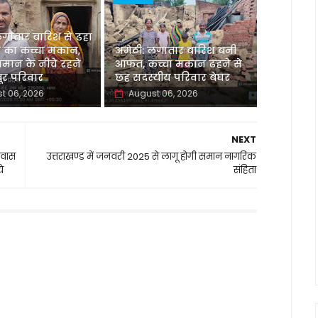
लगातार बारिश से ढहा
 का कच्चा मकान,
अमेठी: लगातार बारिश बनी
मान के नीचे रहने
आफत, कच्चा मकान ढहने से
र परिवार
छह सदस्यीय परिवार बेघर
t 06, 2026
August 06, 2026
NEXT
 आवास
उत्तराखण्ड में जनवरी 2025 से लागू होगी समान नागरिक
े
संहिता