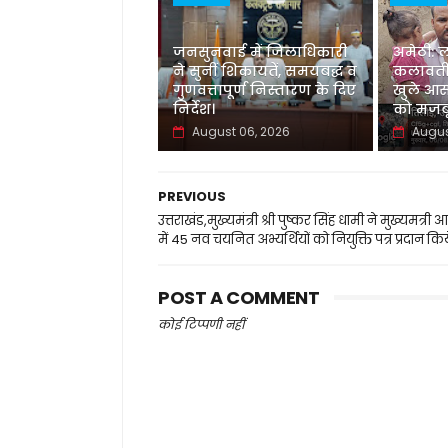
जनसुनवाई में जिलाधिकारी
अमेठी: 
ने सुनीं शिकायतें, समयबद्ध व
कलावती
गुणवत्तापूर्ण निस्तारण के दिए
खुले आस
निर्देश।
को मजबू
August 06, 2026
Augus
PREVIOUS
उत्तराखंड,मुख्यमंत्री श्री पुष्कर सिंह धामी ने मुख्यमत्री
में 45 नव चयनित अभ्यर्थियों को नियुक्ति पत्र प्रदान किय
POST A COMMENT
कोई टिप्पणी नहीं