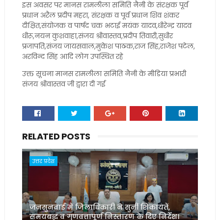
इस अवसर पर मानस रामलीला समिति नैनी के संरक्षक पूर्व
प्रधान अरैल प्रदीप महरा, संरक्षक व पूर्व प्रधान शिव शंकर
दीक्षित,संयोजक व पार्षद चक भटाई मयंक यादव,धीरेन्द्र यादव
धीरू,नयन कुशवाहा,संजय श्रीवास्तव,प्रदीप तिवारी,सुधीर
प्रजापति,संजय जायसवाल,मुकेश पाठक,राज सिंह,राजेश पटेल,
अरविन्द सिंह आदि लोग उपस्थित रहे
उक्त सूचना मानस रामलीला समिति नैनी के मीडिया प्रभारी
संजय श्रीवास्तव जी द्वारा दी गई
RELATED POSTS
उत्तर प्रदेश
जनसुनवाई में जिलाधिकारी ने सुनीं शिकायतें,
समयबद्ध व गुणवत्तापूर्ण निस्तारण के दिए निर्देश।