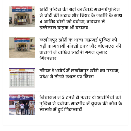
खीरी पुलिस की बड़ी कार्रवाई: मझगई पुलिस
ने चोरी की शराब और बियर के जखीरे के साथ
4 शातिर चोरों को दबोचा, वारदात में
इस्तेमाल बाइक भी बरामद
लखीमपुर खीरी के थाना मझगई पुलिस को
बड़ी कामयाबी पॉक्सो एक्ट और बीएनएस की
धाराओं में वांछित आरोपी गगन कुमार
गिरफ्तार
सीएम डैशबोर्ड में लखीमपुर खीरी का परचम,
प्रदेश में तीसरे स्थान पर जिला
निघासन में 3 हफ्ते से फरार दो आरोपियों को
पुलिस ने दबोचा, मारपीट में युवक की मौत के
मामले में हुई गिरफ्तारी