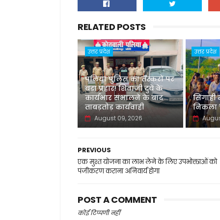
RELATED POSTS
उत्तर प्रदेश
उत्तर प्रदेश
पलिया पुलिस का तस्करों पर
बड़ा प्रहार! शिवाजी दुबे के
कार्यभार संभालने के बाद
सिंगाही
ताबड़तोड़ कार्यवाही
निकला च
August 09, 2026
Augus
PREVIOUS
एक मुश्त योजना का लाभ लेने के लिए उपभोक्ताओं को
पंजीकरण कराना अनिवार्य होगा
POST A COMMENT
कोई टिप्पणी नहीं