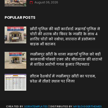
August 06, 2026
POPULAR POSTS
खीरी पुलिस की बड़ी कार्रवाई: मझगई पुलिस ने
चोरी की शराब और बियर के जखीरे के साथ 4
शातिर चोरों को दबोचा, वारदात में इस्तेमाल
बाइक भी बरामद
लखीमपुर खीरी के थाना मझगई पुलिस को बड़ी
कामयाबी पॉक्सो एक्ट और बीएनएस की धाराओं
में वांछित आरोपी गगन कुमार गिरफ्तार
सीएम डैशबोर्ड में लखीमपुर खीरी का परचम,
प्रदेश में तीसरे स्थान पर जिला
CREATED BY
SORATEMPLATES
| DISTRIBUTED BY
MYBLOGGERTHEMES