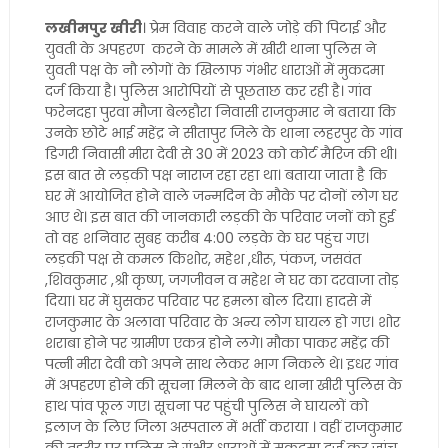
लखीमपुर खीरी
। प्रेम विवाह करने वाले जोड़े की पिटाई और
युवती के अपहरण करने के मामले में खीरी थाना पुलिस ने
युवती पक्ष के नौ लोगों के खिलाफ गंभीर धाराओं में मुकदमा
दर्ज किया है। पुलिस आरोपियों से पूछताछ कर रही है। गांव
फरेनदहा पुरवा मौजा बेलहौरा निवासी राजकुमार ने बताया कि
उनके छोटे भाई महेंद्र ने सीतापुर जिले के थाना लहरपुर के गांव
डिगरी निवासी मीरा देवी से 30 में 2023 को कोर्ट मैरिज की थी।
इस बात से लड़की पक्ष नाराज रहा रहा था। बताया जाता है कि
घर में आयोजित होने वाले जन्मदिन के मौके पर दोनों लोग घर
आए थे। इस बात की जानकारी लड़की के परिवार जनों को हुई
तो वह शनिवार सुबह करीब 4:00 लड़के के घर पहुंच गए।
लड़की पक्ष से कमल किशोर, महेश ,धीरू, पंकज, जसवंत
,शिवकुमार ,श्री कृष्ण, जगजीवन व महेश ने घर का दरवाजा तोड़
दिया। घर में घुसकर परिवार पर हमला बोल दिया। हादसे में
राजकुमार के अलावा परिवार के अन्य लोग घायल हो गए। शोर
शराबा होने पर ग्रामीण एकत्र होने लगे। मौका पाकर महेंद्र की
पत्नी मीरा देवी को अपने साथ लेकर भाग निकले थे। इधर गांव
में अपहरण होने की सूचना मिलने के बाद थाना खीरी पुलिस के
हाथ पांव फूल गए। सूचना पर पहुंची पुलिस ने घायलों को
इलाज के लिए जिला अस्पताल में भर्ती कराया । वहीं राजकुमार