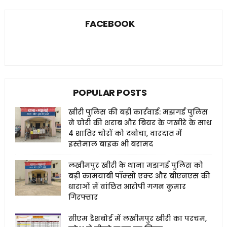
FACEBOOK
POPULAR POSTS
खीरी पुलिस की बड़ी कार्रवाई: मझगई पुलिस
ने चोरी की शराब और बियर के जखीरे के साथ
4 शातिर चोरों को दबोचा, वारदात में
इस्तेमाल बाइक भी बरामद
लखीमपुर खीरी के थाना मझगई पुलिस को
बड़ी कामयाबी पॉक्सो एक्ट और बीएनएस की
धाराओं में वांछित आरोपी गगन कुमार
गिरफ्तार
सीएम डैशबोर्ड में लखीमपुर खीरी का परचम,