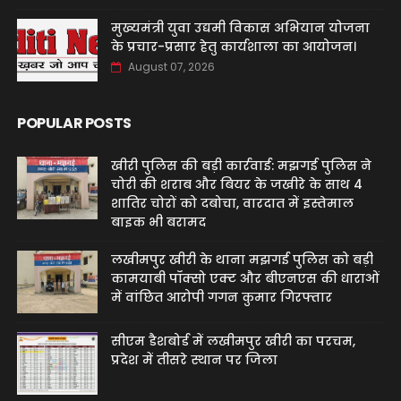
मुख्यमंत्री युवा उद्यमी विकास अभियान योजना
के प्रचार-प्रसार हेतु कार्यशाला का आयोजन।
August 07, 2026
POPULAR POSTS
खीरी पुलिस की बड़ी कार्रवाई: मझगई पुलिस ने
चोरी की शराब और बियर के जखीरे के साथ 4
शातिर चोरों को दबोचा, वारदात में इस्तेमाल
बाइक भी बरामद
लखीमपुर खीरी के थाना मझगई पुलिस को बड़ी
कामयाबी पॉक्सो एक्ट और बीएनएस की धाराओं
में वांछित आरोपी गगन कुमार गिरफ्तार
सीएम डैशबोर्ड में लखीमपुर खीरी का परचम,
प्रदेश में तीसरे स्थान पर जिला