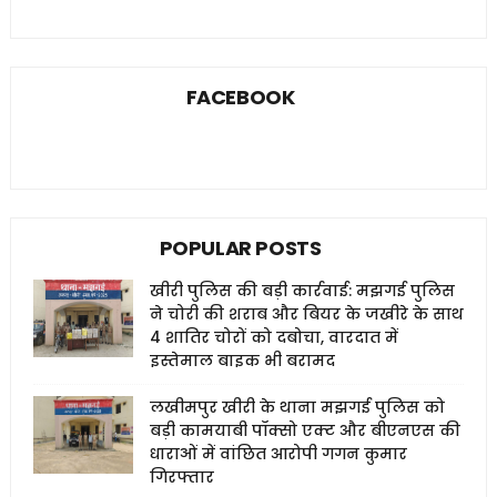
FACEBOOK
POPULAR POSTS
खीरी पुलिस की बड़ी कार्रवाई: मझगई पुलिस
ने चोरी की शराब और बियर के जखीरे के साथ
4 शातिर चोरों को दबोचा, वारदात में
इस्तेमाल बाइक भी बरामद
लखीमपुर खीरी के थाना मझगई पुलिस को
बड़ी कामयाबी पॉक्सो एक्ट और बीएनएस की
धाराओं में वांछित आरोपी गगन कुमार
गिरफ्तार