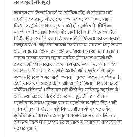
बदलापुर (जौनपुर)
नवागत उप जिलाधिकारी डॉ. योगिता सिंह ने सोमवार को
तहसील बदलापुर में एसडीएम के पद पर कार्य भार ग्रहण
किया। उन्होंने पदभार ग्रहण करते ही तहसील के विभिन्न
पटलों का निरीक्षण किया।और संबंधितों को आवश्यक दिशा
निर्देश दिए। उन्होंने कहा कि काम में शिथिलता एवं लापरवाही
कत्तई बर्दाश्त नहीं की जाएगी। एसडीएम डॉ योगिता सिंह ने प्रेस
वार्ता में बताया कि शासन की प्राथमिकताओं का शत प्रतिशत
पालन करना उनका पहला कर्तव्य होगा।आम आदमी की
समस्याओं का निस्तारण करना व तुरंत न्याय पर ध्यान दिया
जाएगा। पीड़ित के लिए हमारे दरवाजे सदैव खुले रहेंगे। बहुत
जल्द परिवर्तन नजर आने लगेगा। मूलतः जनपद अलीगढ़ की
रहने वाली वर्ष 2023 की पीसीएस डॉ योगिता सिंह की पहली
पोस्टिंग बीते वर्ष 11 सितम्बर को जिले के मड़ियाहूं तहसील में
बतौर न्यायिक मजिस्ट्रेट के पद पर हुई थी। इस दौरान
तहसीलदार राकेश कुमार,नायब तहसीलदार बृजेंद्र सिंह आदि
लोग मौजूद थे। गौरतलब है कि एसडीएम के पद पर सदैव
सुर्खियों में चर्चित रहे बदलापुर के एसडीएम संत वीर सिंह का
तबादला जिले के मछलीशहर तहसील में न्यायिक मजिस्ट्रेट के
पद पर हुआ है।