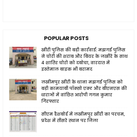
POPULAR POSTS
खीरी पुलिस की बड़ी कार्रवाई: मझगई पुलिस
ने चोरी की शराब और बियर के जखीरे के साथ
4 शातिर चोरों को दबोचा, वारदात में
इस्तेमाल बाइक भी बरामद
लखीमपुर खीरी के थाना मझगई पुलिस को
बड़ी कामयाबी पॉक्सो एक्ट और बीएनएस की
धाराओं में वांछित आरोपी गगन कुमार
गिरफ्तार
सीएम डैशबोर्ड में लखीमपुर खीरी का परचम,
प्रदेश में तीसरे स्थान पर जिला