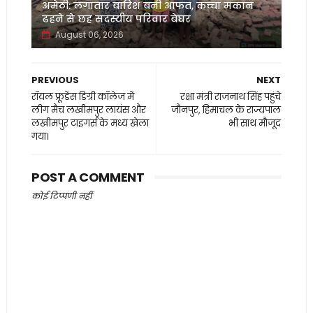
अमेठी: लगातार बारिश बनी आफत, कच्चा मकान
ढहने से छह सदस्यीय परिवार बेघर
August 06, 2026
PREVIOUS
NEXT
रॉयल फ्रूडेंस डिग्री कॉलेज में
रक्षा मंत्री राजनाथ सिंह पहुंचे
लीग मैच लखीमपुर लायंस और
जौनपुर, हिमाचल के राज्यपाल
लखीमपुर टाइगर्स के मध्य खेला
भी साथ मौजूद
गया।
POST A COMMENT
कोई टिप्पणी नहीं