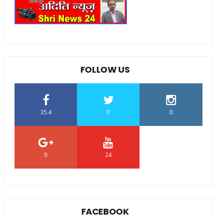
FOLLOW US
35.4
0
0
0
24
0
FACEBOOK