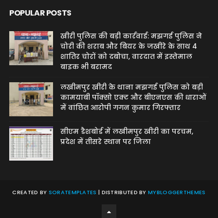
POPULAR POSTS
खीरी पुलिस की बड़ी कार्रवाई: मझगई पुलिस ने
चोरी की शराब और बियर के जखीरे के साथ 4
शातिर चोरों को दबोचा, वारदात में इस्तेमाल
बाइक भी बरामद
लखीमपुर खीरी के थाना मझगई पुलिस को बड़ी
कामयाबी पॉक्सो एक्ट और बीएनएस की धाराओं
में वांछित आरोपी गगन कुमार गिरफ्तार
सीएम डैशबोर्ड में लखीमपुर खीरी का परचम,
प्रदेश में तीसरे स्थान पर जिला
CREATED BY
SORATEMPLATES
| DISTRIBUTED BY
MYBLOGGERTHEMES