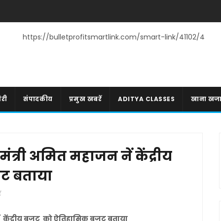
https://bulletprofitsmartlink.com/smart-link/41102/4
री
संपादकीय
प्रमुख खबरें
ADITYA CLASSES
खाना खज
त्री अमित महाजन नें केंद्रीय
ट बताया
ं
ें केंद्रीय बजट को ऐतिहासिक बजट बताया