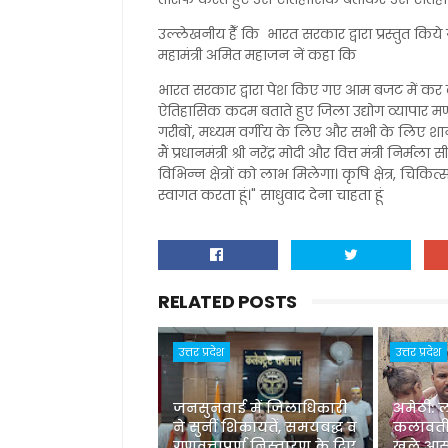
उल्लेखनीय हैँ कि भारत सरकार द्वारा प्रस्तुत किये
महामंत्री अमित महाजन नें कहा कि
भारत सरकार द्वारा पेश किए गए आम बजट में क
ऐतिहासिक कदम बताते हुए जिला उद्योग व्यापार 
गरीबों, मध्यम वर्गीय के लिए और सभी के लिए श
मैं प्रधानमंत्री श्री नरेंद्र मोदी और वित्त मंत्री न
विभिन्न क्षेत्रों को लाभ मिलेगा। कृषि क्षेत्र, चिकित्
स्वागत करता हूं।" साधुवाद देना चाहता हूं
RELATED POSTS
उत्तर प्रदेश
उत्तर प्रदेश
जनसुनवाई में जिलाधिकारी
अमेठी: 
ने सुनीं शिकायतें, समयबद्ध व
कलावती
गुणवत्तापूर्ण निस्तारण के दिए
खुले आस