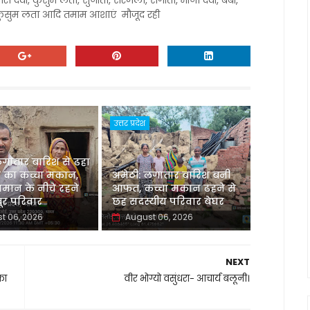
ारा देवी, कुसुम लता, सुनीता, सरजला, संगीता, मीना देवी, बेबी,
वी, कुसुम लता आदि तमाम आशाएं मौजूद रही
उत्तर प्रदेश
लगातार बारिश से ढहा
 का कच्चा मकान,
अमेठी: लगातार बारिश बनी
मान के नीचे रहने
आफत, कच्चा मकान ढहने से
र परिवार
छह सदस्यीय परिवार बेघर
t 06, 2026
August 06, 2026
NEXT
का
वीर भोग्यो वसुंधरा- आचार्य बलूनी।