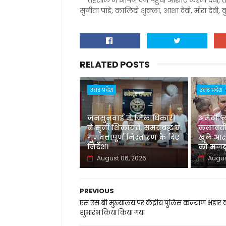
तहसील में ज्ञापन देने पहुंची आशाएं लक्ष्मी देवी, त
सुनीता पांडे, कालिंदी शुक्ला, आशा देवी, मीरा दे
RELATED POSTS
उत्तर प्रदेश
उत्तर प्रदेश
जनसुनवाई में जिलाधिकारी
अमेठी: 
ने सुनीं शिकायतें, समयबद्ध व
कलावती
गुणवत्तापूर्ण निस्तारण के दिए
खुले आस
निर्देश।
को मजबू
August 06, 2026
Augus
PREVIOUS
एस एस बी मुख्यालय पर केंद्रीय पुलिस कल्याण भंडार 
शुभारंभ किया किया गया