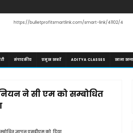
https://bulletprofitsmartlink.com/smart-link/41102/4
री
संपादकीय
प्रमुख खबरें
ADITYA CLASSES
खाना खज
 यूनियन ने सी एम को सम्बोधित
ा
 सम्बोधित ज्ञापन एसडीएम को दिया