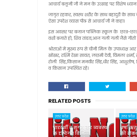
आचार्य बलूनी जी ने मन के उत्साह पर विशेष ध्यान
जागृत रहकर, स्वस्थ शरीर के साथ बहादुरी के साथ जीन
ऐसा उपदेश व्यास पीठ से आचार्य जी ने कहा।
इस अवसर पर बजाज पब्लिक स्कूल के छात्र-छात्राओं 
वंशी बजाते हो, शिव तांडव,आज गली गली जैसे गीतों प
श्रोताओं में मुख्य रूप से चीनी मिल के उपाध्यक्ष 
खोखर, रश्मि रेखा सावंत, लछमी देवी, विमला शर्मा, रश्
रोली सिंह,किसान मनवीर सिंह,धीर सिंह, आशुतोष, न
व किसान उपस्थित रहे।
RELATED POSTS
उत्तर प्रदेश
उत्तर प्रदेश
पारदर्शी व सुगम कर व्यवस्था
वर्षा ऋत
के दृष्टिगत विभिन्न
की रोकथ