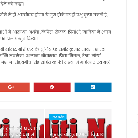
 देने को कहा।
े से ही भाग्योदय होगा। ये गुण होने पर ही प्रभु कृपा बनती है,
में आराध्या ,अर्थवा ,लेपिस, सेजल, प्रियांशी, जाविया ने श्याम
र डांस प्रस्तुत किया।
आर बी खोखर, बी ई एल के युनिट हेड समीर कुमार सावंत , शारदा
मि सक्सेना, अल्पना श्रीवास्तव, प्रिया मित्तल, रेखा मौर्या ,
िशान सिंह,वगीच सिंह सहित काफी संख्या में महिलाएं एवं बच्चे
उत्तर प्रदेश
ु में डूबने की घटनाओं
ाम हेतु एडीएम ने
मुख्यमंत्री युवा उद्यमी विकास