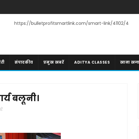
https://bulletprofitsmartlink.com/smart-link/41102/4
री
संपादकीय
प्रमुख खबरें
ADITYA CLASSES
खाना खज
र्य बलूनी।
ें