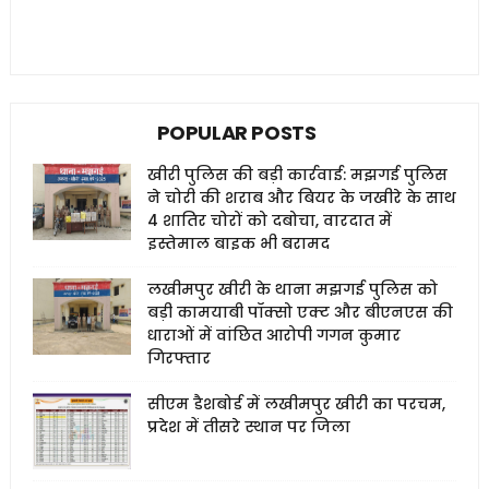
POPULAR POSTS
खीरी पुलिस की बड़ी कार्रवाई: मझगई पुलिस
ने चोरी की शराब और बियर के जखीरे के साथ
4 शातिर चोरों को दबोचा, वारदात में
इस्तेमाल बाइक भी बरामद
लखीमपुर खीरी के थाना मझगई पुलिस को
बड़ी कामयाबी पॉक्सो एक्ट और बीएनएस की
धाराओं में वांछित आरोपी गगन कुमार
गिरफ्तार
सीएम डैशबोर्ड में लखीमपुर खीरी का परचम,
प्रदेश में तीसरे स्थान पर जिला