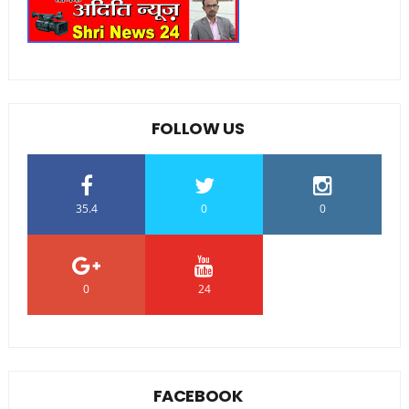
FOLLOW US
35.4
0
0
0
24
0
FACEBOOK