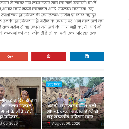
 रुपए से लेकर दस लाख रुपए तक का खर्च उठाएगी। बशर्ते
ुक,आधार कार्ड ज़रूरी कागजात आदि उपलब्ध कराएगा। यह
्टी स्पेशलिटी हॉस्पिटल के ख्यातिलब्ध सर्जन डॉ लाल बहादुर
केवल उनकी हास्पिटल में है। मरीज के उपचार पर आनें वाले खर्च का
तक मरीज से वह उठाये गये खर्च की मांग नहीं करेगी। यदि नौ
्च कम्पनी को नहीं लौटाती है तो कम्पनी एक प्रतिशत तक
उत्तर प्रदेश
लगातार बारिश से ढहा
 का कच्चा मकान,
अमेठी: लगातार बारिश बनी
मान के नीचे रहने
आफत, कच्चा मकान ढहने से
र परिवार
छह सदस्यीय परिवार बेघर
t 06, 2026
August 06, 2026