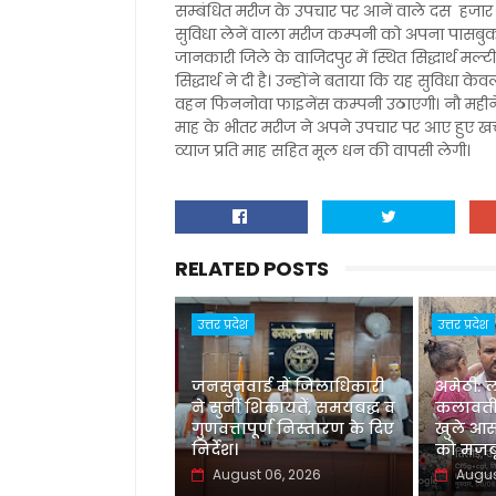
सम्बंधित मरीज के उपचार पर आनें वाले दस हजार
सुविधा लेनें वाला मरीज कम्पनी को अपना पासब
जानकारी जिले के वाजिदपुर में स्थित सिद्धार्थ मल
सिद्धार्थ ने दी है। उन्होंने बताया कि यह सुविधा 
वहन फिननोवा फाइनेंस कम्पनी उठाएगी। नौ महीने 
माह के भीतर मरीज ने अपने उपचार पर आए हुए खर
व्याज प्रति माह सहित मूल धन की वापसी लेगी।
RELATED POSTS
उत्तर प्रदेश
उत्तर प्रदेश
जनसुनवाई में जिलाधिकारी
अमेठी: 
ने सुनीं शिकायतें, समयबद्ध व
कलावती
गुणवत्तापूर्ण निस्तारण के दिए
खुले आस
निर्देश।
को मजबू
August 06, 2026
Augus