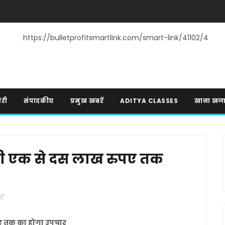
https://bulletprofitsmartlink.com/smart-link/41102/4
री
संपादकीय
प्रमुख खबरें
ADITYA CLASSES
खाना खज
 भी एक से दस लाख रुपए तक
ें
पए तक का होगा उपचार