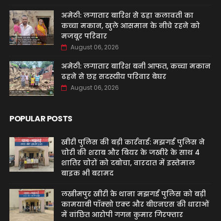
अमेठी: लगातार बारिश से ढहा कलावती का
कच्चा मकान, खुले आसमान के नीचे रहने को
मजबूर परिवार
August 06, 2026
अमेठी: लगातार बारिश बनी आफत, कच्चा मकान
ढहने से छह सदस्यीय परिवार बेघर
August 06, 2026
POPULAR POSTS
खीरी पुलिस की बड़ी कार्रवाई: मझगई पुलिस ने
चोरी की शराब और बियर के जखीरे के साथ 4
शातिर चोरों को दबोचा, वारदात में इस्तेमाल
बाइक भी बरामद
लखीमपुर खीरी के थाना मझगई पुलिस को बड़ी
कामयाबी पॉक्सो एक्ट और बीएनएस की धाराओं
में वांछित आरोपी गगन कुमार गिरफ्तार