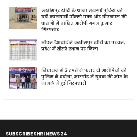
लखीमपुर खीरी के थाना मझगई पुलिस को
बड़ी कामयाबी पॉक्सो एक्ट और बीएनएस की
धाराओं में वांछित आरोपी गगन कुमार
गिरफ्तार
सीएम डैशबोर्ड में लखीमपुर खीरी का परचम,
प्रदेश में तीसरे स्थान पर जिला
निघासन में 3 हफ्ते से फरार दो आरोपियों को
पुलिस ने दबोचा, मारपीट में युवक की मौत के
मामले में हुई गिरफ्तारी
SUBSCRIBE SHRI NEWS 24