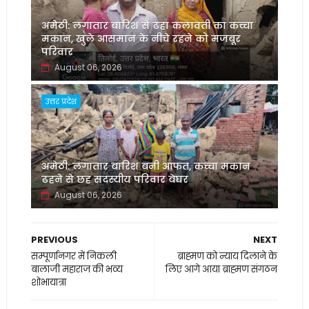
अमेठी: लगातार बारिश से ढहा कलावती का कच्चा
मकान, खुले आसमान के नीचे रहने को मजबूर
परिवार
August 06, 2026
उत्तर प्रदेश
अमेठी: लगातार बारिश बनी आफत, कच्चा मकान
ढहने से छह सदस्यीय परिवार बेघर
August 06, 2026
PREVIOUS
NEXT
सम्पूर्णानगर में निकली
ब्राह्मण को न्याय दिलाने के
बालाजी महाराज की भव्य
लिए आगे आया ब्राह्मण संगठन
शोभायात्रा