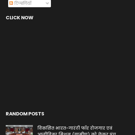
टिप्पणियाँ
CLICK NOW
RANDOM POSTS
विकसित भारत-गारंटी फॉर रोजगार एवं
आजीविका मिशन (ग्रामीण) को लेकर पंच