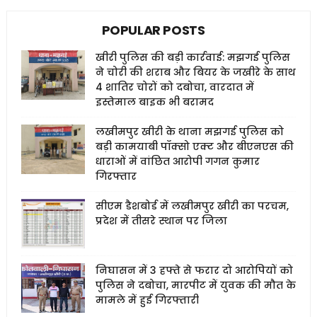
POPULAR POSTS
खीरी पुलिस की बड़ी कार्रवाई: मझगई पुलिस
ने चोरी की शराब और बियर के जखीरे के साथ
4 शातिर चोरों को दबोचा, वारदात में
इस्तेमाल बाइक भी बरामद
लखीमपुर खीरी के थाना मझगई पुलिस को
बड़ी कामयाबी पॉक्सो एक्ट और बीएनएस की
धाराओं में वांछित आरोपी गगन कुमार
गिरफ्तार
सीएम डैशबोर्ड में लखीमपुर खीरी का परचम,
प्रदेश में तीसरे स्थान पर जिला
निघासन में 3 हफ्ते से फरार दो आरोपियों को
पुलिस ने दबोचा, मारपीट में युवक की मौत के
मामले में हुई गिरफ्तारी