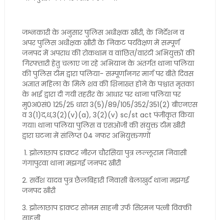
जश्नकारी के अनुसार पुलिस अधीक्षक खीरी, के निर्देशन व
अपर पुलिस अधीक्षक खीरी के निकट पर्यवेक्षण में सम्पूर्ण
जनपद में अपराध की रोकथाम व वांछित/वारंटी अभियुक्तों की
गिरफ्तारी हेतु चलाए जा रहे अभियान के अंतर्गत थाना पलिया
की पुलिस टीम द्वारा पलिया- सम्पूर्णानगर मार्ग पर बीते दिवस
अज्ञात महिला के मिले शव की शिनाख्त होने के पश्चात मृतका
के भाई द्वारा दी गयी तहरीर के आधार पर थाना पलिया पर
मु0अ0सं0 125/25 धारा 3(5)/89/105/352/351(2) बीएनएस
व 3(1)द,ध,3(2)(v)(a), 3(2)(v) sc/st act पंजीकृत किया
गया। थाना पलिया पुलिस व एसओजी की संयुक्त टीम खीरी
द्वारा घटना में संलिप्त 04 नफर अभियुक्तगणों
1. झोलाछाप डाक्टर नीरज चौरसिया पुत्र लल्लूराम निवासी
गंगापुरवा थाना मझगई जनपद खीरी
2. सर्वेश यादव पुत्र छैलबिहारी निवासी बेलाखुर्द थाना मझगई
जनपद खीरी
3. झोलाछाप डाक्टर सोनम साहनी उर्फ सिरमन पत्नी विक्की
साहनी