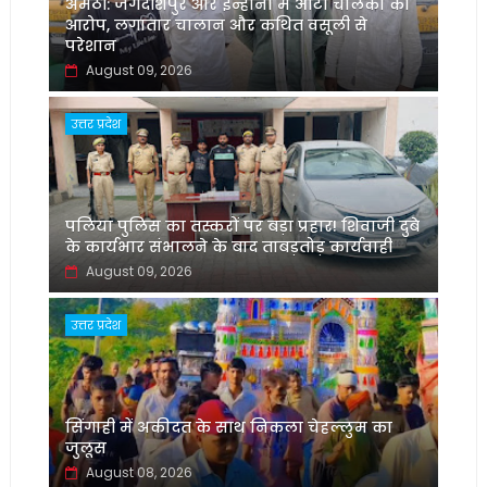
अमेठी: जगदीशपुर और इन्हौना में ऑटो चालकों का
आरोप, लगातार चालान और कथित वसूली से
परेशान
August 09, 2026
उत्तर प्रदेश
पलिया पुलिस का तस्करों पर बड़ा प्रहार! शिवाजी दुबे
के कार्यभार संभालने के बाद ताबड़तोड़ कार्यवाही
August 09, 2026
उत्तर प्रदेश
सिंगाही में अकीदत के साथ निकला चेहल्लुम का
जुलूस
August 08, 2026