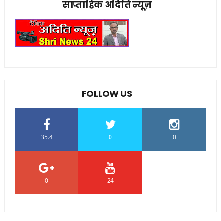
साप्ताहिक अदिति न्यूज़
FOLLOW US
35.4
0
0
0
24
0