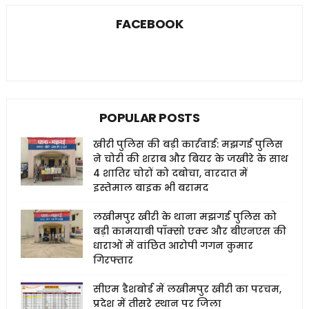
FACEBOOK
POPULAR POSTS
खीरी पुलिस की बड़ी कार्रवाई: मझगई पुलिस
ने चोरी की शराब और बियर के जखीरे के साथ
4 शातिर चोरों को दबोचा, वारदात में
इस्तेमाल बाइक भी बरामद
लखीमपुर खीरी के थाना मझगई पुलिस को
बड़ी कामयाबी पॉक्सो एक्ट और बीएनएस की
धाराओं में वांछित आरोपी गगन कुमार
गिरफ्तार
सीएम डैशबोर्ड में लखीमपुर खीरी का परचम,
प्रदेश में तीसरे स्थान पर जिला