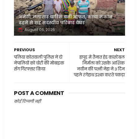
अमेठी: लगातार बारिश बनी आफत, कच्चा मकान
ढहने से छह सदस्यीय परिवार बेघर
August 06, 2026
PREVIOUS
NEXT
पलिया कोतवाली पुलिस ने दो
हापुड़ में तैनात हेड कांस्टेबल
नेपालियों क़ो चोरी की मोबाइक
निर्मला को उसके आशिक
सँग गिरफ्तार किया
नवीन की पत्नी नेहा ने 3 दिन
पहले रंगेहाथ इश्क़ करते पकड़ा
POST A COMMENT
कोई टिप्पणी नहीं