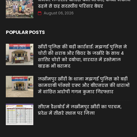
ढहने से छह सदस्यीय परिवार बेघर
August 06, 2026
POPULAR POSTS
खीरी पुलिस की बड़ी कार्रवाई: मझगई पुलिस ने
चोरी की शराब और बियर के जखीरे के साथ 4
शातिर चोरों को दबोचा, वारदात में इस्तेमाल
बाइक भी बरामद
लखीमपुर खीरी के थाना मझगई पुलिस को बड़ी
कामयाबी पॉक्सो एक्ट और बीएनएस की धाराओं
में वांछित आरोपी गगन कुमार गिरफ्तार
सीएम डैशबोर्ड में लखीमपुर खीरी का परचम,
प्रदेश में तीसरे स्थान पर जिला