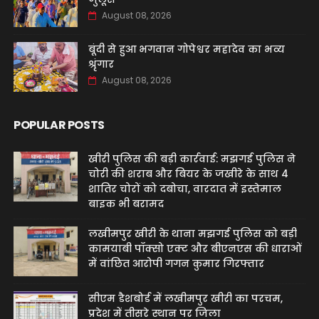
August 08, 2026
बूंदी से हुआ भगवान गोपेश्वर महादेव का भव्य
श्रृंगार
August 08, 2026
POPULAR POSTS
खीरी पुलिस की बड़ी कार्रवाई: मझगई पुलिस ने
चोरी की शराब और बियर के जखीरे के साथ 4
शातिर चोरों को दबोचा, वारदात में इस्तेमाल
बाइक भी बरामद
लखीमपुर खीरी के थाना मझगई पुलिस को बड़ी
कामयाबी पॉक्सो एक्ट और बीएनएस की धाराओं
में वांछित आरोपी गगन कुमार गिरफ्तार
सीएम डैशबोर्ड में लखीमपुर खीरी का परचम,
प्रदेश में तीसरे स्थान पर जिला