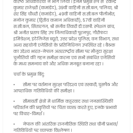
वरिष्ठ अधिकारियों ने भाग लिया । इनमें प्रमुख रूप से रवीन्द्र
कुमार राजेश्वरी (कमांडेंट), 39वीं वाहिनी स.सी.बल, पलिया, श्री
शेर सिंह चौधरी (कमांडेंट), 49वीं वाहिनी स.सी.बल पीलीभीत,
मनोज कुमार (द्वितीय कमान अधिकारी), 57वीं वाहिनी
स.सी.बल, सितारगंज, श्री संजीव तिवारी डी.एसपी. स्पेशल ब्रांच,
श्री अजीत प्रताप सिंह उप जिलाधिकारी पूरनपुर, गौरीफंटा
इमिग्रेशन, इंटेलिजेंस ब्यूरो, उत्तर प्रदेश पुलिस, वन विभाग, तथा
अन्य सहयोगी एजेंसियों के प्रतिनिधिगण उपस्थित रहे । बैठक
का उद्देश्य भारत-नेपाल अंतरराष्ट्रीय सीमा पर मौजूदा सुरक्षा
चुनौतियों की गहन समीक्षा करना एवं सभी संबंधित एजेंसियों
के मध्य समन्वय को और अधिक मजबूत बनाना रहा ।
चर्चा के प्रमुख बिंदु:
•
सीमा पर वर्तमान सुरक्षा परिदृश्य एवं तस्करी, घुसपैठ और
आपराधिक गतिविधियों की समीक्षा ।
•
सीमावर्ती क्षेत्रों में धार्मिक कट्टरवाद तथा जनसांख्यिकी
परिवर्तन की प्रवृत्तियों पर चिंता व्यक्त करते हुए, इनके प्रभावों
पर विचार-विमर्श ।
•
नेपाल की आंतरिक राजनीतिक स्थिति तथा चीनी प्रभाव/
गतिविधियों पर व्यापक विश्लेषण ।