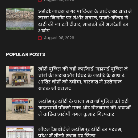
अमेठी: जायस नगर पालिका के वार्ड नंबर सात में
नाला निर्माण पर गंभीर सवाल, पानी-कीचड़ में
खड़ी की जा रही दीवार, मानकों की अनदेखी का
आरोप
August 08, 2026
POPULAR POSTS
खीरी पुलिस की बड़ी कार्रवाई: मझगई पुलिस ने
चोरी की शराब और बियर के जखीरे के साथ 4
शातिर चोरों को दबोचा, वारदात में इस्तेमाल
बाइक भी बरामद
लखीमपुर खीरी के थाना मझगई पुलिस को बड़ी
कामयाबी पॉक्सो एक्ट और बीएनएस की धाराओं
में वांछित आरोपी गगन कुमार गिरफ्तार
सीएम डैशबोर्ड में लखीमपुर खीरी का परचम,
प्रदेश में तीसरे स्थान पर जिला