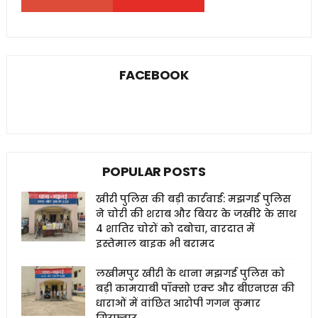
FACEBOOK
POPULAR POSTS
खीरी पुलिस की बड़ी कार्रवाई: मझगई पुलिस
ने चोरी की शराब और बियर के जखीरे के साथ
4 शातिर चोरों को दबोचा, वारदात में
इस्तेमाल बाइक भी बरामद
लखीमपुर खीरी के थाना मझगई पुलिस को
बड़ी कामयाबी पॉक्सो एक्ट और बीएनएस की
धाराओं में वांछित आरोपी गगन कुमार