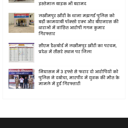
इस्तेमाल बाइक भी बरामद
लखीमपुर खीरी के थाना मझगई पुलिस को
बड़ी कामयाबी पॉक्सो एक्ट और बीएनएस की
धाराओं में वांछित आरोपी गगन कुमार
गिरफ्तार
सीएम डैशबोर्ड में लखीमपुर खीरी का परचम,
प्रदेश में तीसरे स्थान पर जिला
निघासन में 3 हफ्ते से फरार दो आरोपियों को
पुलिस ने दबोचा, मारपीट में युवक की मौत के
मामले में हुई गिरफ्तारी