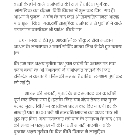
बच्चों के होने वाले यज्ञोपवीत की सभी तैयारियां पूर्ण कर
मांगलिक का र्यक्रम विधि विधान सें शुरू कर दिए गए हैं।
आश्रम में पूजन- अर्चन के बाद जहां श्री रामचरितमानस आखंड
पाठ शुरू किया गया,वहीं सामूहिक यज्ञोपवीत से पूर्व होने वाले
परंपरागत कार्यक्रम भी प्रारंभ किये गए
यह जानकारी देते हुए आध्यात्मिक श्रीकुल सेवा संस्थान
आश्रम के संस्थापक आचार्य गोविंद माधव मिश्र ने देते हुए बताया
कि
कि इस बार अक्षय तृतीया परशुराम जयंती के अवसर पर एक
दर्जन बच्चों के अभिभावकों ने यज्ञोपवीत कराने के लिए
रजिस्ट्रेशन कराए हैं । जिसकी समस्त तैयारियां लगभग पूर्ण कर
ली गई हैं।
आश्रम की सफाई , पुताई के बाद सजावट का कार्य भी
पूर्ण कर लिया गया है। इसके लिए यज्ञ मंडप तैयार कर कुल
परंपरानुसार विभिन्न कार्यक्रम प्रारंभ कर दिए जाएंगे। इसके
साथ ही प्रातः 10:00 बजे श्री रामचरितमानस का अखंड पाठ भी
शुरू कर दिया गया मंगलवार को पाठ के समापन के बाद शाम
को भगवान परशुराम जी की जयंती मनाई जाएगी। जबकि
बुधवार अक्षय तृतीया के दिन विधि विधान से सामूहिक