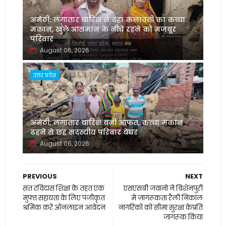
अमेठी: लगातार बारिश से ढहा कलावती का कच्चा
मकान, खुले आसमान के नीचे रहने को मजबूर
परिवार
August 06, 2026
उत्तर प्रदेश
अमेठी: लगातार बारिश बनी आफत, कच्चा मकान
ढहने से छह सदस्यीय परिवार बेघर
August 06, 2026
PREVIOUS
NEXT
संत रविदास शिक्षा के तहत एक
एसएसबी जवानो ने बिशेनपुरी
मुफ्त सहायता के लिए पंजीकृत
मे जागरूकता रैली निकाल
श्रमिक करें ऑनलाइन आवेदन
नागरिकों क़ो सीमा सुरक्षा केप्रति
जागरूक किया