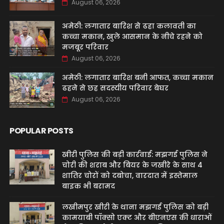
August 06, 2026
अमेठी: लगातार बारिश से ढहा कलावती का
कच्चा मकान, खुले आसमान के नीचे रहने को
मजबूर परिवार
August 06, 2026
अमेठी: लगातार बारिश बनी आफत, कच्चा मकान
ढहने से छह सदस्यीय परिवार बेघर
August 06, 2026
POPULAR POSTS
खीरी पुलिस की बड़ी कार्रवाई: मझगई पुलिस ने
चोरी की शराब और बियर के जखीरे के साथ 4
शातिर चोरों को दबोचा, वारदात में इस्तेमाल
बाइक भी बरामद
लखीमपुर खीरी के थाना मझगई पुलिस को बड़ी
कामयाबी पॉक्सो एक्ट और बीएनएस की धाराओं