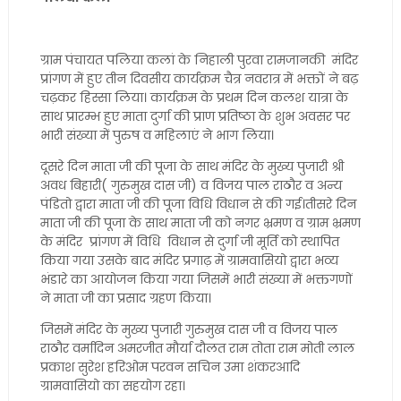
ग्राम पंचायत पलिया कलां के निहाली पुरवा रामजानकी मंदिर
प्रांगण में हुए तीन दिवसीय कार्यक्रम चैत्र नवरात्र में भक्तों ने बढ़
चढ़कर हिस्सा लिया। कार्यक्रम के प्रथम दिन कलश यात्रा के
साथ प्रारम्भ हुए माता दुर्गा की प्राण प्रतिष्ठा के शुभ अवसर पर
भारी संख्या में पुरुष व महिलाएं ने भाग लिया।
दूसरे दिन माता जी की पूजा के साथ मंदिर के मुख्य पुजारी श्री
अवध बिहारी( गुरुमुख दास जी) व विजय पाल राठौर व अन्य
पंडितो द्वारा माता जी की पूजा विधि विधान से की गई।तीसरे दिन
माता जी की पूजा के साथ माता जी को नगर भ्रमण व ग्राम भ्रमण
के मंदिर प्रांगण में विधि विधान से दुर्गा जी मूर्ति को स्थापित
किया गया उसके बाद मंदिर प्रगाढ़ में ग्रामवासियो द्वारा भव्य
भंडारे का आयोजन किया गया जिसमें भारी संख्या में भक्तगणों
ने माता जी का प्रसाद ग्रहण किया।
जिसमें मंदिर के मुख्य पुजारी गुरुमुख दास जी व विजय पाल
राठौर वर्मादिन अमरजीत मौर्या दौलत राम तोता राम मोती लाल
प्रकाश सुरेश हरिओम परवन सचिन उमा शंकरआदि
ग्रामवासियो का सहयोग रहा।