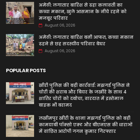
अमेठी: लगातार बारिश से ढहा कलावती का
कच्चा मकान, खुले आसमान के नीचे रहने को
मजबूर परिवार
August 06, 2026
अमेठी: लगातार बारिश बनी आफत, कच्चा मकान
ढहने से छह सदस्यीय परिवार बेघर
August 06, 2026
POPULAR POSTS
खीरी पुलिस की बड़ी कार्रवाई: मझगई पुलिस ने
चोरी की शराब और बियर के जखीरे के साथ 4
शातिर चोरों को दबोचा, वारदात में इस्तेमाल
बाइक भी बरामद
लखीमपुर खीरी के थाना मझगई पुलिस को बड़ी
कामयाबी पॉक्सो एक्ट और बीएनएस की धाराओं
में वांछित आरोपी गगन कुमार गिरफ्तार