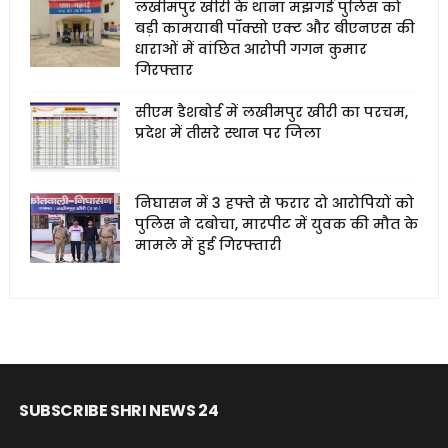
लखीमपुर खीरी के थाना मझगई पुलिस को
बड़ी कामयाबी पॉक्सो एक्ट और बीएनएस की
धाराओं में वांछित आरोपी गगन कुमार
गिरफ्तार
सीएम डैशबोर्ड में लखीमपुर खीरी का परचम,
प्रदेश में तीसरे स्थान पर जिला
निघासन में 3 हफ्ते से फरार दो आरोपियों को
पुलिस ने दबोचा, मारपीट में युवक की मौत के
मामले में हुई गिरफ्तारी
SUBSCRIBE SHRI NEWS 24