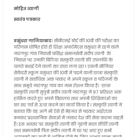
मोहित त्यागी
स्वतंत्र पत्रकार
वसुंधरा गाजियाबाद
। सीबीएसई बोर्ड की 10वीं की परीक्षा का
परिणाम घोषित होते ही शिक्षा अपार्टमेंट्स वसुंधरा में रहने वाले
नारंगपुर गांव निवासी प्रसिद्ध समाजसेवी संदीप त्यागी के
निवास पर उनकी बिटिया संस्कृति त्यागी की उपलब्धि के
चलते बधाई देने वालों का तांता लगा रहा l एसजी सीनियर
सेकेंडरी स्कूल वसुंधरा की 10वीं में पढ़ने वाली छात्रा संस्कृति
त्यागी ने सर्वाधिक अंक पाकर ने अपने स्कूल व परिजनों के
साथ समूचे नारंगपुर गांव का नाम रोशन किया है। छात्रा
संस्कृति त्यागी सुपुत्री संदीप त्यागी नारंगपुर ने 97 प्रतिशत अंक
हासिल करते हुए अपने विद्यालय तथा अपनी शिक्षिकाओं का
का सर गर्व से ऊंचा करने का कार्य किया है l संस्कृति त्यागी ने
बताया कि वह आगे भी ऐसे ही मेहनत से पढ़कर आईएएस
बनकर प्रशासनिक सेवाओं में जाकर देश की सेवा करना चाहती
हैं। इस अवसर पर संस्कृति त्यागी की गृहणी माता कीर्ति त्यागी
तथा समाजसेवी पिता संदीप त्यागी ने घर पर आए हुए सभी