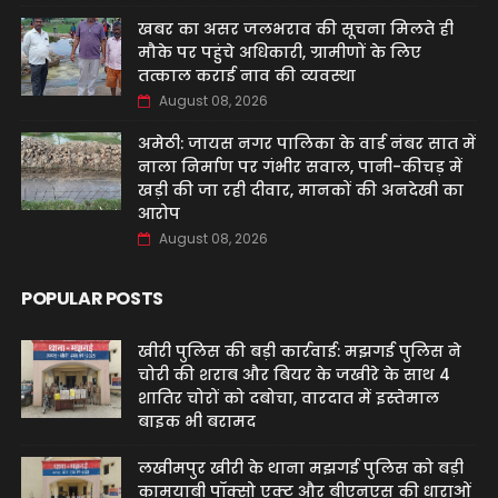
खबर का असर जलभराव की सूचना मिलते ही
मौके पर पहुंचे अधिकारी, ग्रामीणों के लिए
तत्काल कराई नाव की व्यवस्था
August 08, 2026
अमेठी: जायस नगर पालिका के वार्ड नंबर सात में
नाला निर्माण पर गंभीर सवाल, पानी-कीचड़ में
खड़ी की जा रही दीवार, मानकों की अनदेखी का
आरोप
August 08, 2026
POPULAR POSTS
खीरी पुलिस की बड़ी कार्रवाई: मझगई पुलिस ने
चोरी की शराब और बियर के जखीरे के साथ 4
शातिर चोरों को दबोचा, वारदात में इस्तेमाल
बाइक भी बरामद
लखीमपुर खीरी के थाना मझगई पुलिस को बड़ी
कामयाबी पॉक्सो एक्ट और बीएनएस की धाराओं