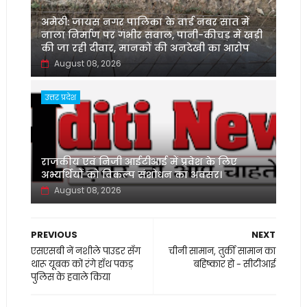
अमेठी: जायस नगर पालिका के वार्ड नंबर सात में
नाला निर्माण पर गंभीर सवाल, पानी-कीचड़ में खड़ी
की जा रही दीवार, मानकों की अनदेखी का आरोप
August 08, 2026
उत्तर प्रदेश
‌राजकीय एवं निजी आईटीआई में प्रवेश के लिए
अभ्यर्थियों को विकल्प संशोधन का अवसर।
August 08, 2026
PREVIOUS
NEXT
एसएसबी नें नशीले पाउडर सँग
चीनी सामान, तुर्की सामान का
थारू यूबक कों रंगे हाँथ पकड़
बहिष्कार हो - सीटीआई
पुलिस के हवाले किया