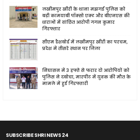
लखीमपुर खीरी के थाना मझगई पुलिस को
बड़ी कामयाबी पॉक्सो एक्ट और बीएनएस की
धाराओं में वांछित आरोपी गगन कुमार
गिरफ्तार
सीएम डैशबोर्ड में लखीमपुर खीरी का परचम,
प्रदेश में तीसरे स्थान पर जिला
निघासन में 3 हफ्ते से फरार दो आरोपियों को
पुलिस ने दबोचा, मारपीट में युवक की मौत के
मामले में हुई गिरफ्तारी
SUBSCRIBE SHRI NEWS 24