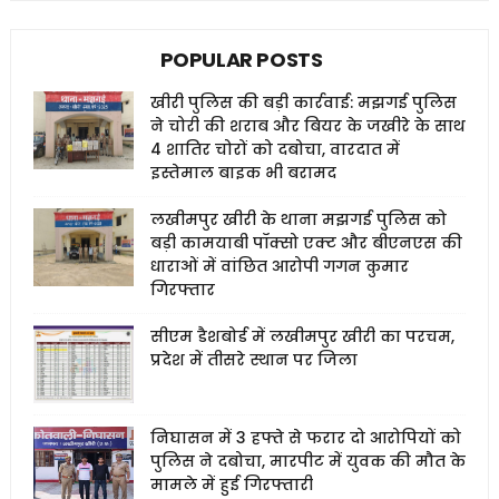
POPULAR POSTS
खीरी पुलिस की बड़ी कार्रवाई: मझगई पुलिस
ने चोरी की शराब और बियर के जखीरे के साथ
4 शातिर चोरों को दबोचा, वारदात में
इस्तेमाल बाइक भी बरामद
लखीमपुर खीरी के थाना मझगई पुलिस को
बड़ी कामयाबी पॉक्सो एक्ट और बीएनएस की
धाराओं में वांछित आरोपी गगन कुमार
गिरफ्तार
सीएम डैशबोर्ड में लखीमपुर खीरी का परचम,
प्रदेश में तीसरे स्थान पर जिला
निघासन में 3 हफ्ते से फरार दो आरोपियों को
पुलिस ने दबोचा, मारपीट में युवक की मौत के
मामले में हुई गिरफ्तारी