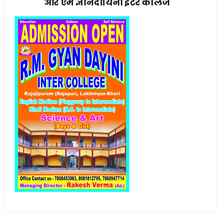
आर एम ज्ञानदायिनी इंटर कॉलेज