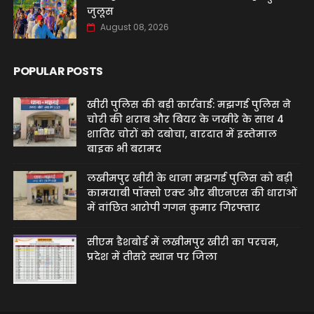
जुलूस
August 08, 2026
POPULAR POSTS
खीरी पुलिस की बड़ी कार्रवाई: मझगई पुलिस ने
चोरी की शराब और बियर के जखीरे के साथ 4
शातिर चोरों को दबोचा, वारदात में इस्तेमाल
बाइक भी बरामद
लखीमपुर खीरी के थाना मझगई पुलिस को बड़ी
कामयाबी पॉक्सो एक्ट और बीएनएस की धाराओं
में वांछित आरोपी गगन कुमार गिरफ्तार
सीएम डैशबोर्ड में लखीमपुर खीरी का परचम,
प्रदेश में तीसरे स्थान पर जिला