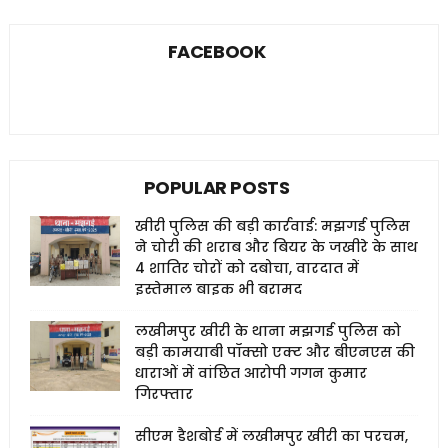
FACEBOOK
POPULAR POSTS
खीरी पुलिस की बड़ी कार्रवाई: मझगई पुलिस
ने चोरी की शराब और बियर के जखीरे के साथ
4 शातिर चोरों को दबोचा, वारदात में
इस्तेमाल बाइक भी बरामद
लखीमपुर खीरी के थाना मझगई पुलिस को
बड़ी कामयाबी पॉक्सो एक्ट और बीएनएस की
धाराओं में वांछित आरोपी गगन कुमार
गिरफ्तार
सीएम डैशबोर्ड में लखीमपुर खीरी का परचम,