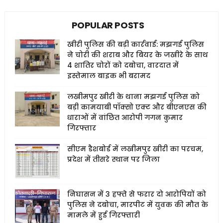
POPULAR POSTS
खीरी पुलिस की बड़ी कार्रवाई: मझगई पुलिस
ने चोरी की शराब और बियर के जखीरे के साथ
4 शातिर चोरों को दबोचा, वारदात में
इस्तेमाल बाइक भी बरामद
लखीमपुर खीरी के थाना मझगई पुलिस को
बड़ी कामयाबी पॉक्सो एक्ट और बीएनएस की
धाराओं में वांछित आरोपी गगन कुमार
गिरफ्तार
सीएम डैशबोर्ड में लखीमपुर खीरी का परचम,
प्रदेश में तीसरे स्थान पर जिला
निघासन में 3 हफ्ते से फरार दो आरोपियों को
पुलिस ने दबोचा, मारपीट में युवक की मौत के
मामले में हुई गिरफ्तारी