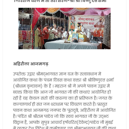
गिरिराज धरण मैं तो तेरी शरण-श्री श्री विष्णु दत्त शर्मा
अहिरौला आजमगढ़
उपरोक्त उद्गार श्रीमद्भागवत ज्ञान यज्ञ के तत्वावधान में
आयोजित कथा के पंचम दिवस कथा वक्ता श्री श्रीविष्णुदत्त शर्मा
(श्रीधाम वृन्दावन) के हैं । महराज श्री नें अपने पावन उद्गार में
ब्यक्त किया कि आज जो भागवत जी की कथाएं आयोजित हो
रही हैं यह केवल संतों की करुणा का ही प्रतिफल है। जगत के
कल्याणार्थ ही संत जन धराधाम पर विचरण करते हैं। प्रस्तुत
पावन कथा आजमगढ़ जनपद के पूरादुबे, अहिरौला में आयोजित
है। पंडित श्री श्रीराम पांडेय जो कि स्वयं भागवत जी के उद्भट
विद्वान हैं, आपके सुपुत्र आचार्य हर्षचरित(देवेन्द्र)पांडेय जी मुंबई
में रहकर देश विदेश में कर्मकाण्ड एवं श्रीमद्भागवत जी की कथा