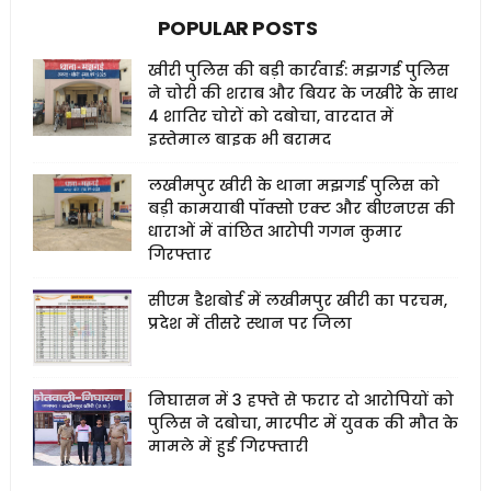
POPULAR POSTS
खीरी पुलिस की बड़ी कार्रवाई: मझगई पुलिस
ने चोरी की शराब और बियर के जखीरे के साथ
4 शातिर चोरों को दबोचा, वारदात में
इस्तेमाल बाइक भी बरामद
लखीमपुर खीरी के थाना मझगई पुलिस को
बड़ी कामयाबी पॉक्सो एक्ट और बीएनएस की
धाराओं में वांछित आरोपी गगन कुमार
गिरफ्तार
सीएम डैशबोर्ड में लखीमपुर खीरी का परचम,
प्रदेश में तीसरे स्थान पर जिला
निघासन में 3 हफ्ते से फरार दो आरोपियों को
पुलिस ने दबोचा, मारपीट में युवक की मौत के
मामले में हुई गिरफ्तारी