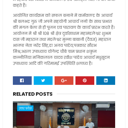
कहते हैं।
आयोजित कार्यक्रम को सफल बनाने में कर्मकाण्ड के आचार्य
श्री बलभद्र गुरु जी अपने सहयोगी आचार्य जनों के साथ प्रभात
की मंगल बेला से ही पूजन एवं पारायण के कार्य प्रारंभ करते हैं।
आयोजन में श्री श्री 108 श्री क्षेत्र दुर्वासाधाम महामंडलेश्वर शुभम
दास जी महाराज तथा मंडलेश्वर मुन्ना बाबाजी (दैवज्ञ) महाराज
भाजपा नेता नरेंद्र सिंह,डा अजय पांडेय,पत्रकार सौरभ
मिश्र,अरुण उपाध्याय योगेन्द्र चौबे ग्राम प्रधान शत्रुघ्न
कन्नौजिया मनिकलाल यादव रवीश पांडेय आचार्य मधुसूदन
उपाध्याय आदि की गरिमामई उपस्थिति श्लाघ्य है।
RELATED POSTS
उत्तर प्रदेश