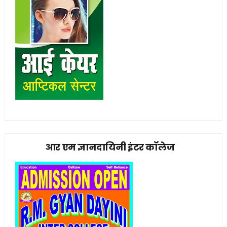
आर एम ज्ञानदायिनी इंटर कॉलेज