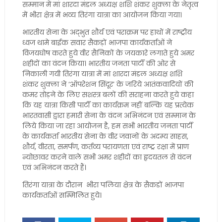
सम्मान में मां शारदा मंडल अध्यक्ष शशि शंकर शुक्ला के नेतृत्व
में भीरा क्षेत्र में भव्य तिरंगा यात्रा का आयोजन किया गया।
भारतीय सेना के अद्भुत शौर्य एवं पराक्रम पर हाथों में राष्ट्रीय
ध्वज थामे बाईक सवार सैकड़ों भाजपा कार्यकर्ताओं ने
विजयघोष करते हुये वीर सैनिकों के जयकारे लगाते हुये अमर
शहीदों का वंदन किया। भारतीय जनता पार्टी की ओर से
निकाली गयी तिरंगा यात्रा में मां शारदा मंडल अध्यक्ष शशि
शंकर शुक्ला ने ‘ऑपरेशन सिंदूर’ के जरिये आतंकवादियों की
कमर तोड़ने के लिए सशस्त्र बलों की सराहना करते हुये कहा
कि यह यात्रा किसी पार्टी का कार्यक्रम नहीं बल्कि यह प्रत्येक
भारतवासी द्वारा हमारी सेना के वंदन अभिनंदन एवं सम्मान के
लिये किया जा रहा आयोजन है, हम सभी भारतीय जनता पार्टी
के कार्यकर्ता भारतीय सेना के वीर जवानों के अदम्य साहस,
शौर्य, वीरता, समर्पण, कर्तव्य परायणता एवं राष्ट्र रक्षा में प्राण
न्योछावर करने वाले सभी अमर शहीदों का हृदयतल से वंदन
एवं अभिनंदन करते हैं।
तिरंगा यात्रा के दौरान भीरा पलिया क्षेत्र के सैकडों भाजपा
कार्यकर्ताओं सम्मिलित हुये।