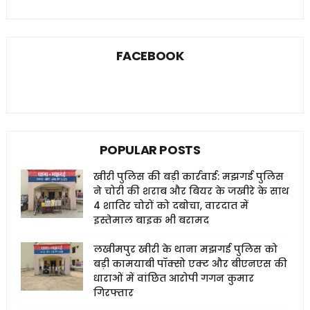
FACEBOOK
POPULAR POSTS
खीरी पुलिस की बड़ी कार्रवाई: मझगई पुलिस
ने चोरी की शराब और बियर के जखीरे के साथ
4 शातिर चोरों को दबोचा, वारदात में
इस्तेमाल बाइक भी बरामद
लखीमपुर खीरी के थाना मझगई पुलिस को
बड़ी कामयाबी पॉक्सो एक्ट और बीएनएस की
धाराओं में वांछित आरोपी गगन कुमार
गिरफ्तार