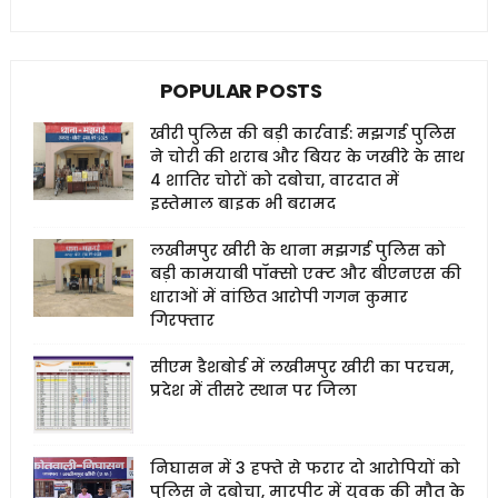
POPULAR POSTS
खीरी पुलिस की बड़ी कार्रवाई: मझगई पुलिस
ने चोरी की शराब और बियर के जखीरे के साथ
4 शातिर चोरों को दबोचा, वारदात में
इस्तेमाल बाइक भी बरामद
लखीमपुर खीरी के थाना मझगई पुलिस को
बड़ी कामयाबी पॉक्सो एक्ट और बीएनएस की
धाराओं में वांछित आरोपी गगन कुमार
गिरफ्तार
सीएम डैशबोर्ड में लखीमपुर खीरी का परचम,
प्रदेश में तीसरे स्थान पर जिला
निघासन में 3 हफ्ते से फरार दो आरोपियों को
पुलिस ने दबोचा, मारपीट में युवक की मौत के