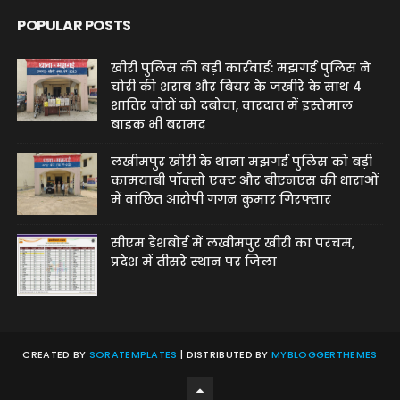
POPULAR POSTS
खीरी पुलिस की बड़ी कार्रवाई: मझगई पुलिस ने
चोरी की शराब और बियर के जखीरे के साथ 4
शातिर चोरों को दबोचा, वारदात में इस्तेमाल
बाइक भी बरामद
लखीमपुर खीरी के थाना मझगई पुलिस को बड़ी
कामयाबी पॉक्सो एक्ट और बीएनएस की धाराओं
में वांछित आरोपी गगन कुमार गिरफ्तार
सीएम डैशबोर्ड में लखीमपुर खीरी का परचम,
प्रदेश में तीसरे स्थान पर जिला
CREATED BY
SORATEMPLATES
| DISTRIBUTED BY
MYBLOGGERTHEMES