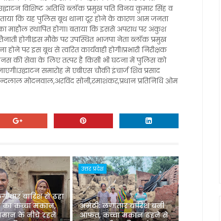
उद्घाटन विशिष्ट अतिथि ब्लॉक प्रमुख पति विनय कुमार सिंह व
े बताया कि यह पुलिस बूथ थाना दूर होने के कारण आम जनता
न का माहौल स्थापित होगा। बताया कि इससे अपराध पर अंकुश
 तैनाती होगी।इस मौके पर उपस्थित भाजपा नेता ब्लॉक प्रमुख
होने पर इस बूथ से त्वरित कार्यवाही होगी।प्रभारी निरीक्षक
नस की सेवा के लिए तत्पर है किसी भी घटना में पुलिस को
ाएगी।उद्घाटन समारोह में एबीएस चौकी इंचार्ज शिव प्रसाद
रधान नन्दलाल मोदनवाल,अरविंद सोनी,रमाशंकर,प्रधान प्रतिनिधि ओम
उत्तर प्रदेश
लगातार बारिश से ढहा
 का कच्चा मकान,
अमेठी: लगातार बारिश बनी
मान के नीचे रहने
आफत, कच्चा मकान ढहने से