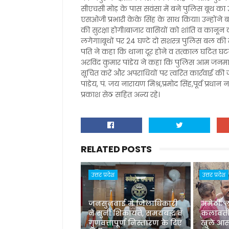
सीएचसी मोड़ के पास सवंसा में बने पुलिस बूथ का 
एसओजी प्रभारी केके सिंह के साथ किया। उन्होंन
की सुरक्षा होगी।बाजार वासियों को शांति व कानू
लगेगा।बूथों पर 24 घण्टे दो सशस्त्र पुलिस बल की
पति ने कहा कि थाना दूर होने व तत्काल घटित घटना 
अरविंद कुमार पांडेय ने कहा कि पुलिस आम जनमा
सूचित करें और अपराधियों पर त्वरित कार्रवाई की ज
पांडेय, पं. जय नारायण मिश्र,प्रमोद सिंह,पूर्व प्
प्रकाश सेठ सहित अन्य रहे।
RELATED POSTS
उत्तर प्रदेश
उत्तर प्रदेश
जनसुनवाई में जिलाधिकारी
अमेठी: 
ने सुनीं शिकायतें, समयबद्ध व
कलावती
गुणवत्तापूर्ण निस्तारण के दिए
खुले आस