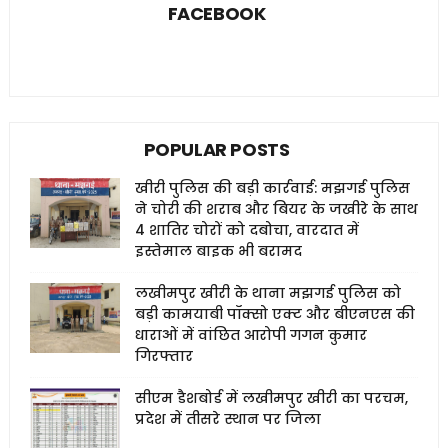
FACEBOOK
POPULAR POSTS
खीरी पुलिस की बड़ी कार्रवाई: मझगई पुलिस
ने चोरी की शराब और बियर के जखीरे के साथ
4 शातिर चोरों को दबोचा, वारदात में
इस्तेमाल बाइक भी बरामद
लखीमपुर खीरी के थाना मझगई पुलिस को
बड़ी कामयाबी पॉक्सो एक्ट और बीएनएस की
धाराओं में वांछित आरोपी गगन कुमार
गिरफ्तार
सीएम डैशबोर्ड में लखीमपुर खीरी का परचम,
प्रदेश में तीसरे स्थान पर जिला