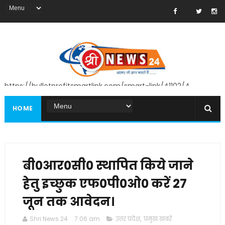
https://bulletprofitsmartlink.com/smart-link/41102/4
HOME
बी0आर0सी0 स्थापित किये जाने
हेतु इच्छुक एफ0पी0ओ0 करें 27
जून तक आवेदन।
Shri News 24
7:06 am
उत्तर प्रदेश
,
प्रमुख खबरें