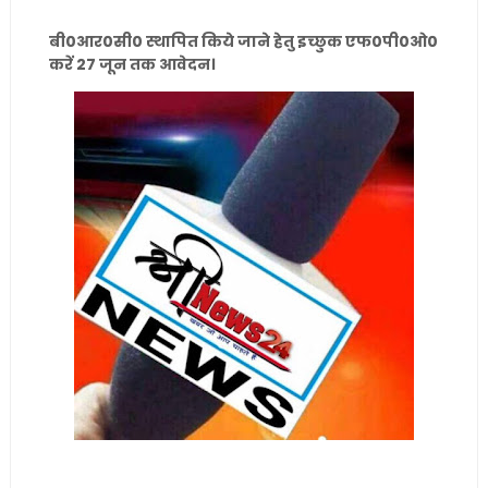
बी0आर0सी0 स्थापित किये जाने हेतु इच्छुक एफ0पी0ओ0
करें 27 जून तक आवेदन।