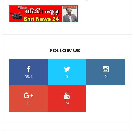
FOLLOW US
35.4
0
0
0
24
0