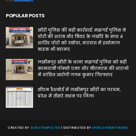
POPULAR POSTS
खीरी पुलिस की बड़ी कार्रवाई: मझगई पुलिस ने
चोरी की शराब और बियर के जखीरे के साथ 4
शातिर चोरों को दबोचा, वारदात में इस्तेमाल
बाइक भी बरामद
लखीमपुर खीरी के थाना मझगई पुलिस को बड़ी
कामयाबी पॉक्सो एक्ट और बीएनएस की धाराओं
में वांछित आरोपी गगन कुमार गिरफ्तार
सीएम डैशबोर्ड में लखीमपुर खीरी का परचम,
प्रदेश में तीसरे स्थान पर जिला
CREATED BY
SORATEMPLATES
| DISTRIBUTED BY
MYBLOGGERTHEMES