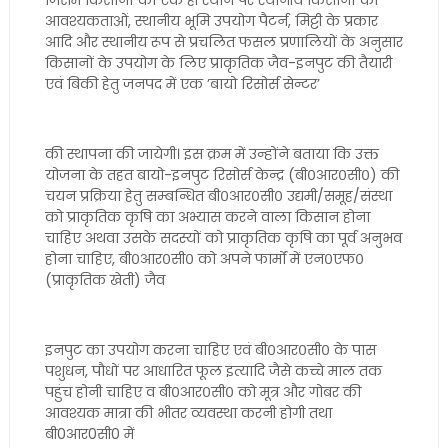
जिसमें किसानों को एक ही स्थान पर स्थानीय किसानों की
आवश्यकताओं, स्थानीय भूमि उपयोग पैटर्न, मिट्टी के प्रकार
आदि और स्थानीय रूप से प्रचलित फसल प्रणालियों के अनुसार
किसानों के उपयोग के लिए प्राकृतिक जैव-इनपुट की तैयारी
एवं बिकी हेतु जनपद में एक ’बायो रिसोर्स सेन्टर’
की स्थापना की जायेगी। इस क्रम में उन्होंने बताया कि उक्त
योजना के तहत बायो-इनपुट रिसोर्स केन्द्र (बी०आर०सी०) की
चयन प्रक्रिया हेतु सम्बन्धित बी०आर०सी० उद्यमी/समूह/संस्था
को प्राकृतिक कृषि का अभ्यास करने वाला किसान होना
चाहिए अथवा उसके सदस्यों को प्राकृतिक कृषि का पूर्व अनुभव
होना चाहिए, बी०आर०सी० को अपने फार्मों में एन०एफ०
(प्राकृतिक खेती) जैव
इनपुट का उपयोग करना चाहिए एवं बी०आर०सी० के पास
पशुधन, पौधों पर आधारित फूल इत्यादि जैसे कच्चे माल तक
पहुंच होनी चाहिए व बी०आर०सी० को मूत्र और गोबर की
आवश्यक मात्रा की भीतर व्यवस्था करनी होगी तथा
बी0आर0सी0 में