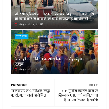
पलिया पुलिस का तस्करों पर बड़ा प्रहार! शिवाजी दुबे
के कार्यभार संभालने के बाद ताबड़तोड़ कार्यवाही
August 09, 2026
उत्तर प्रदेश
सिंगाही में अकीदत के साथ निकला चेहल्लुम का
जुलूस
August 08, 2026
PREVIOUS
NEXT
गाजियाबाद में ‘ऑपरेशन सिंदूर’
U.P. पुलिस नरगिस खान के
पर संस्मरण वार्ता आयोजित
खिलाफ F.I.R. दर्ज। जानिए क्या
है मामला कितनी है संपत्ति!