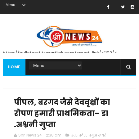
https://bulletprofitsmartlink.com/smart-link/41102/4
HOME
पीपल, बरगद जैसे देववृक्षों का
रोपण हमारी प्राथमिकता– डा
.अश्वनी गुप्ता
Shri News 24
2:38 am
उत्तर प्रदेश
,
प्रमुख खबरें