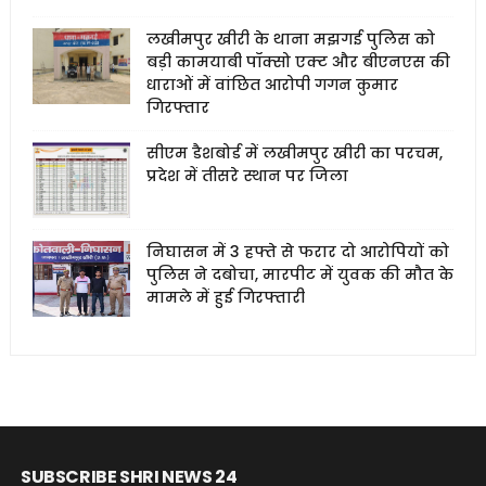
लखीमपुर खीरी के थाना मझगई पुलिस को
बड़ी कामयाबी पॉक्सो एक्ट और बीएनएस की
धाराओं में वांछित आरोपी गगन कुमार
गिरफ्तार
सीएम डैशबोर्ड में लखीमपुर खीरी का परचम,
प्रदेश में तीसरे स्थान पर जिला
निघासन में 3 हफ्ते से फरार दो आरोपियों को
पुलिस ने दबोचा, मारपीट में युवक की मौत के
मामले में हुई गिरफ्तारी
SUBSCRIBE SHRI NEWS 24