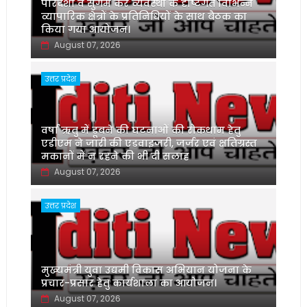
पारदर्शी व सुगम कर व्यवस्था के दृष्टिगत विभिन्न
व्यापारिक क्षेत्रों के प्रतिनिधियों के साथ बैठक का
किया गया आयोजन।
August 07, 2026
उत्तर प्रदेश
वर्षा ऋतु में डूबने की घटनाओं की रोकथाम हेतु
एडीएम ने जारी की एडवाइजरी, जर्जर एवं क्षतिग्रस्त
मकानों में न रहने की भी दी सलाह
August 07, 2026
उत्तर प्रदेश
मुख्यमंत्री युवा उद्यमी विकास अभियान योजना के
प्रचार-प्रसार हेतु कार्यशाला का आयोजन।
August 07, 2026