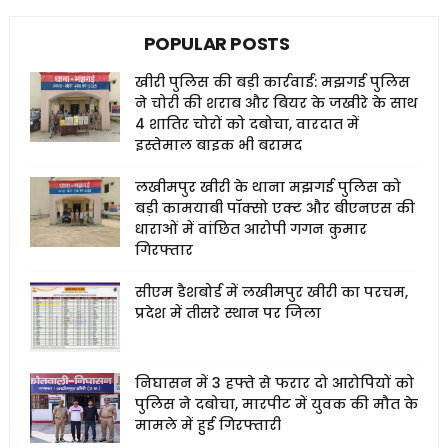
POPULAR POSTS
खीरी पुलिस की बड़ी कार्रवाई: मझगई पुलिस
ने चोरी की शराब और बियर के जखीरे के साथ
4 शातिर चोरों को दबोचा, वारदात में
इस्तेमाल बाइक भी बरामद
लखीमपुर खीरी के थाना मझगई पुलिस को
बड़ी कामयाबी पॉक्सो एक्ट और बीएनएस की
धाराओं में वांछित आरोपी गगन कुमार
गिरफ्तार
सीएम डैशबोर्ड में लखीमपुर खीरी का परचम,
प्रदेश में तीसरे स्थान पर जिला
निघासन में 3 हफ्ते से फरार दो आरोपियों को
पुलिस ने दबोचा, मारपीट में युवक की मौत के
मामले में हुई गिरफ्तारी