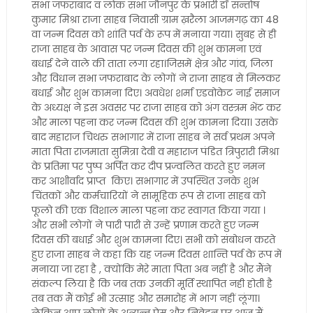
सभा जफराबाद व लोक सभा जौनपुर के प्रभारी डॉ सन्तोष
कुमार मिश्रा राजा साहब निवासी ग्राम ख़रैला आजमगढ़ का 48
वा जन्म दिवस को शांति पर्व के रूप में मनाया गया। सुबह से ही
राजा साहब के आवास पर जन्म दिवस की शुभ कामना एवं
बधाई देने वाले की ताता लगा रहा।जिसमें क्षेत्र और गांव, जिला
और विधान सभा जफराबाद के लोगों ने राजा साहब से मिलकर
बधाई और शुभ कामना दिए। अवधेश शर्मा एडवोकेट नाई समाज
के अध्यक्ष ने इस अवसर पर राजा साहब को अंग वस्त्रम भेंट कर
और माला पहना कर जन्म दिवस की शुभ कामना दिया। उसके
बाद महाराज चिथरु सभागार में राजा साहब ने सर्व प्रथम अपने
माता पिता राजमाता सुमित्रा देवी व महाराज पंडित त्रिपुरारी मिश्रा
के प्रतिमा पर पुष्प अर्पित कर दीप प्रज्वलित करते हुए नमन
कर आशीर्वाद प्राप्त किए। सभागार में उपस्थित उनके शुभ
चिंतकों और कर्मचारियों ने सामूहिक रूप से राजा साहब को
फूलो की एक विशाल माला पहना कर स्वागत किया गया ।
और सभी लोगों ने पारी पारी से उन्हें प्रणाम करते हुए जन्म
दिवस की बधाई और शुभ कामना दिए। सभी को संबोधन करते
हुए राजा साहब ने कहा कि यह जन्म दिवस शान्ति पर्व के रूप में
मनाया जा रहा है , क्योंकि मेरे माता पिता अब नहीं है और मैंने
संकल्प लिया है कि जब तक उनकी मूर्ति स्थापित नही होती है
तब तक मैं कोई भी उत्साह और समारोह में भाग नहीं लूंगा।