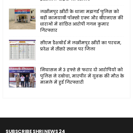
लखीमपुर खीरी के थाना मझगई पुलिस को
बड़ी कामयाबी पॉक्सो एक्ट और बीएनएस की
धाराओं में वांछित आरोपी गगन कुमार
गिरफ्तार
सीएम डैशबोर्ड में लखीमपुर खीरी का परचम,
प्रदेश में तीसरे स्थान पर जिला
निघासन में 3 हफ्ते से फरार दो आरोपियों को
पुलिस ने दबोचा, मारपीट में युवक की मौत के
मामले में हुई गिरफ्तारी
SUBSCRIBE SHRI NEWS 24