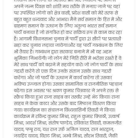
लेकिन आप लोगों के अत्यन्त प्रेम और निवेदन पर आज मैं
अपने जन्म दिवस को शांति मय तरीके से मनाए जाने पर यहां
पर उपस्थित लोगों को क्षेत्र वासी, प्रदेश वासी को मेरे तरफ से
बहुत बहुत धन्यवाद और आभार। मैने सर्व समाज के हित में और
ब्राह्मण समाज के उत्थान के लिए अतुल्य भारत सर्व समाज
पार्टी बनाया है जो संगठित हो कर सक्रिय रूप से काम कर रहा
है। आगामी विधानसभा चुनाव में पार्टी द्वारा 21 सीटों पर प्रत्याशी
खड़ा कर चुनाव लड़ाया जायेगा।और यह पार्टी गठबंधन के लिए
भी तैयार है। गठबंधन द्वारा सरकार बनाने में भी यह अहम
भूमिका निभायेगी। जो लोग मेरे निति रीति में भरोसा रखते है वे
मेरे साथ पार्टी को बढ़ाने में सहयोग करे। जो लोग पार्टी के साथ
गद्दारी करेंगे तो एक दिन उनके संतान उसके साथ गद्दारी
करेगा। और जो पार्टी के उत्थान में कार्य करेगा तो उसका
भविष्य उज्ज्वल होगा। उसका सामाजिक व राजनीतिक पहचान
बढ़ेगा। इस अवसर पर श्रवण कुमार चित्रकार ने अपने रक्त से
स्क्रैच किया हुआ राजा साहब का तस्वीर उन्हें भेंट किया। राजा
साहब ने केक काटा और उसके बाद मिष्ठान वितरण किया
गया। कार्यक्रम का संचालन विंध्यवासिनी तिवारी ने किया।
कार्यक्रम में रविन्द्र कुमार मिश्रा, राहुल कुमार त्रिपाठी, उत्कर्ष
मिश्रा, आदर्श मिश्रा, संतोष पाण्डेय, रविकांत तिवारी, कमलजीत
यादव, पप्पू राय, यश राज उर्फ़ अनिल यादव, राज भारद्वाज,
जयहिंद यादव, विराट मिश्रा, अम्बे मिश्रा, सौरभ तिवारी, जैकी