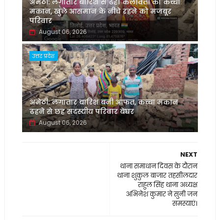
अमेठी: लगातार बारिश से ढहा कलावती का कच्चा
मकान, खुले आसमान के नीचे रहने को मजबूर
परिवार
August 06, 2026
उत्तर प्रदेश
अमेठी: लगातार बारिश बनी आफत, कच्चा मकान
ढहने से छह सदस्यीय परिवार बेघर
August 06, 2026
NEXT
थाना समाधान दिवस के दौरान
थाना शुकुल बाजार तहसीलदार
राहुल सिंह थाना अध्यक्ष
अभिनेश कुमार ने सुनी जन
समस्याएं।