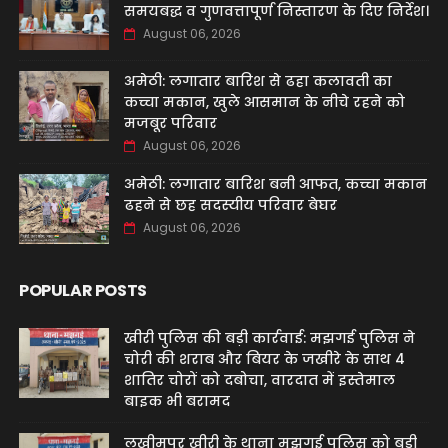
समयबद्ध व गुणवत्तापूर्ण निस्तारण के दिए निर्देश।
August 06, 2026
अमेठी: लगातार बारिश से ढहा कलावती का
कच्चा मकान, खुले आसमान के नीचे रहने को
मजबूर परिवार
August 06, 2026
अमेठी: लगातार बारिश बनी आफत, कच्चा मकान
ढहने से छह सदस्यीय परिवार बेघर
August 06, 2026
POPULAR POSTS
खीरी पुलिस की बड़ी कार्रवाई: मझगई पुलिस ने
चोरी की शराब और बियर के जखीरे के साथ 4
शातिर चोरों को दबोचा, वारदात में इस्तेमाल
बाइक भी बरामद
लखीमपुर खीरी के थाना मझगई पुलिस को बड़ी