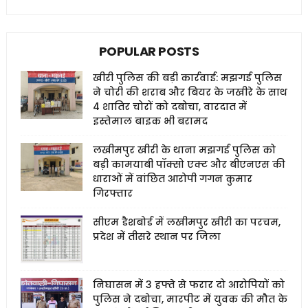
POPULAR POSTS
खीरी पुलिस की बड़ी कार्रवाई: मझगई पुलिस
ने चोरी की शराब और बियर के जखीरे के साथ
4 शातिर चोरों को दबोचा, वारदात में
इस्तेमाल बाइक भी बरामद
लखीमपुर खीरी के थाना मझगई पुलिस को
बड़ी कामयाबी पॉक्सो एक्ट और बीएनएस की
धाराओं में वांछित आरोपी गगन कुमार
गिरफ्तार
सीएम डैशबोर्ड में लखीमपुर खीरी का परचम,
प्रदेश में तीसरे स्थान पर जिला
निघासन में 3 हफ्ते से फरार दो आरोपियों को
पुलिस ने दबोचा, मारपीट में युवक की मौत के