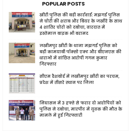
POPULAR POSTS
खीरी पुलिस की बड़ी कार्रवाई: मझगई पुलिस
ने चोरी की शराब और बियर के जखीरे के साथ
4 शातिर चोरों को दबोचा, वारदात में
इस्तेमाल बाइक भी बरामद
लखीमपुर खीरी के थाना मझगई पुलिस को
बड़ी कामयाबी पॉक्सो एक्ट और बीएनएस की
धाराओं में वांछित आरोपी गगन कुमार
गिरफ्तार
सीएम डैशबोर्ड में लखीमपुर खीरी का परचम,
प्रदेश में तीसरे स्थान पर जिला
निघासन में 3 हफ्ते से फरार दो आरोपियों को
पुलिस ने दबोचा, मारपीट में युवक की मौत के
मामले में हुई गिरफ्तारी