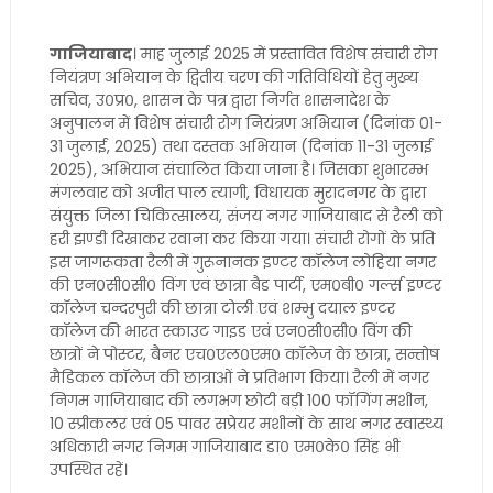
गाजियाबाद
। माह जुलाई 2025 में प्रस्तावित विशेष संचारी रोग
नियंत्रण अभियान के द्वितीय चरण की गतिविधियों हेतु मुख्य
सचिव, उ०प्र०, शासन के पत्र द्वारा निर्गत शासनादेश के
अनुपालन में विशेष संचारी रोग नियंत्रण अभियान (दिनांक 01-
31 जुलाई, 2025) तथा दस्तक अभियान (दिनांक 11-31 जुलाई
2025), अभियान संचालित किया जाना है। जिसका शुभारम्भ
मंगलवार को अजीत पाल त्यागी, विधायक मुरादनगर के द्वारा
संयुक्त जिला चिकित्सालय, संजय नगर गाजियाबाद से रैली को
हरी झण्डी दिखाकर रवाना कर किया गया। संचारी रोगों के प्रति
इस जागरूकता रैली में गुरूनानक इण्टर कॉलेज लोहिया नगर
की एन०सी०सी० विंग एवं छात्रा बैड पार्टी, एम०बी० गर्ल्स इण्टर
कॉलेज चन्दरपुरी की छात्रा टोली एवं शम्भु दयाल इण्टर
कॉलेज की भारत स्काउट गाइड एवं एन०सी०सी० विंग की
छात्रों ने पोस्टर, बैनर एच०एल०एम० कॉलेज के छात्रा, सन्तोष
मैडिकल कॉलेज की छात्राओं ने प्रतिभाग किया। रैली में नगर
निगम गाजियाबाद की लगभग छोटी बड़ी 100 फॉगिंग मशीन,
10 स्प्रीकलर एवं 05 पावर सप्रेयर मशीनों के साथ नगर स्वास्थ्य
अधिकारी नगर निगम गाजियाबाद डा० एम०के० सिंह भी
उपस्थित रहें।