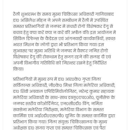
रैली शुभारम्भ के समय मुख्य चिकित्सा अधिकारी गाजियाबाद
डा० अखिलेश मोहन ने अपने सम्बोधन में रैली में उपस्थित
समस्त प्रतिभागियों से जनपद में संचारी रोगों विशेषकर डेंगू से
बचाव हेतु क्या करें क्या न करें की अपील की। इस आयोजन में
सिविल डिफेन्स के कैडेडस एवं आंगनवाड़ी कार्यकत्रियों, स्वच्छ
भारत मिशन के लोगों द्वारा भी प्रतिभाग किया गया। इस
सुअवसर पर मुख्य अतिथि ने जनपद में वैक्टर जनित रोगों
विशेषकर डेंगू की रोकथाम हेतु सजग रहने की सलाह दी एवं
अपनी विभागीय गतिविधि को निरन्तर रखने हेतु निर्देशित
किया।
प्रतिभागियों में मुख्य रूप में डा० आर०के० गुप्ता जिला
सर्विलान्स अधिकारी, जी०के० मिश्रा जिला मलेरिया अधिकारी,
डा० शिवी अग्रवाल एपिडिमियोलोजिस्ट, नरेन्द्र कुमार सहायक
मलेरिया अधिकारी के साथ-साथ डब्लू०एच०ओ०, यूनीसेफ के
जनपद स्तरीय कोओर्डिनेटर, एन०सी०डी० विंग, नमिता
सक्सेना मलेरिया निरीक्षक, मलेरिया विभाग के समस्त
कार्मिक एवं आई०डी०एस०पी० यूनिट के समस्त कार्मिक द्वारा
प्रतिभाग किया गया। जिला संयुक्त चिकित्सालय के मुख्य
अधीक्षक डा० संजय गुप्ता एवं समस्त चिकित्सक एवं पैरा