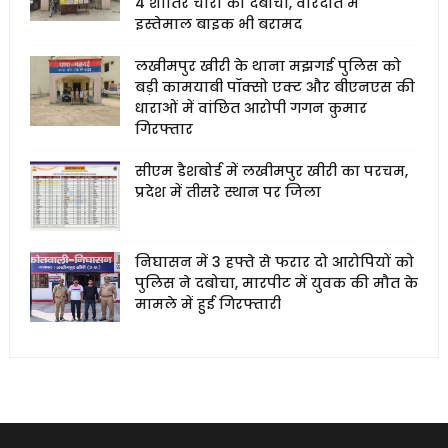
4 शातिर चोरों को दबोचा, वारदात में
इस्तेमाल बाइक भी बरामद
लखीमपुर खीरी के थाना मझगई पुलिस को
बड़ी कामयाबी पॉक्सो एक्ट और बीएनएस की
धाराओं में वांछित आरोपी गगन कुमार
गिरफ्तार
सीएम डैशबोर्ड में लखीमपुर खीरी का परचम,
प्रदेश में तीसरे स्थान पर जिला
निघासन में 3 हफ्ते से फरार दो आरोपियों को
पुलिस ने दबोचा, मारपीट में युवक की मौत के
मामले में हुई गिरफ्तारी